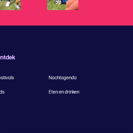
ntdek
stivals
Nachtagenda
ids
Eten en drinken