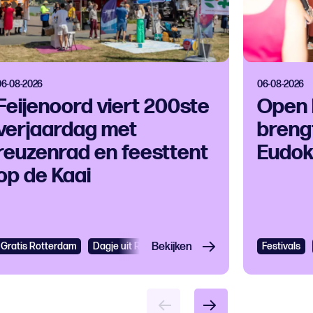
06-08-2026
06-08-2026
Feijenoord viert 200ste
Open 
verjaardag met
brengt
reuzenrad en feesttent
Eudok
op de Kaai
Gratis Rotterdam
Dagje uit Rotterdam
Bekijken
Festivals
Evenemente
Festivals