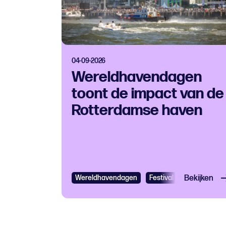
04-09-2026
Wereldhavendagen
toont de impact van de
Rotterdamse haven
Wereldhavendagen
Festival
Bekijken
Gratis
Fes