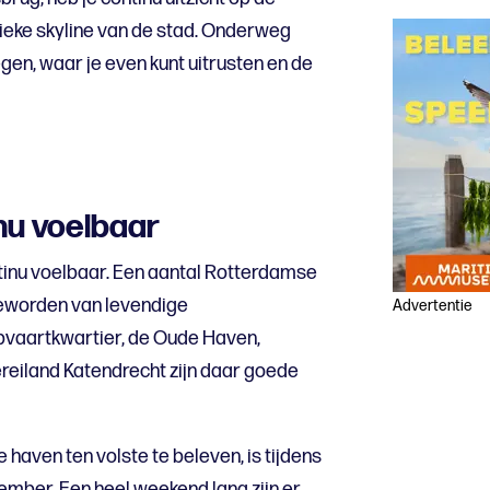
ieke skyline van de stad. Onderweg
egen, waar je even kunt uitrusten en de
nu voelbaar
ntinu voelbaar. Een aantal Rotterdamse
geworden van levendige
Advertentie
vaartkwartier, de Oude Haven,
ereiland Katendrecht zijn daar goede
aven ten volste te beleven, is tijdens
mber. Een heel weekend lang zijn er