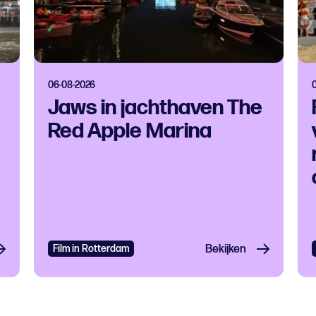
06-08-2026
Jaws in jachthaven The
Red Apple Marina
tival
Grootstedelijk evenement
Film in Rotterdam
Open dag
Bekijken