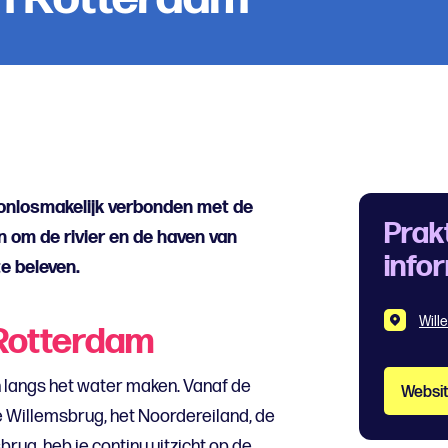
onlosmakelijk verbonden met de
Prak
en om de rivier en de haven van
info
e beleven.
Will
Rotterdam
 langs het water maken. Vanaf de
Websi
 Willemsbrug, het Noordereiland, de
ug, heb je continu uitzicht op de