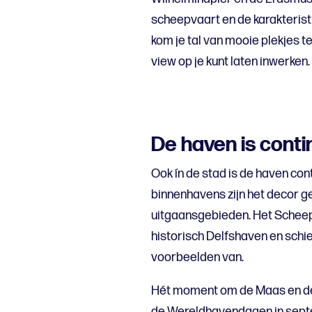
scheepvaart en de karakterist
kom je tal van mooie plekjes t
view op je kunt laten inwerken.
De haven is conti
Ook ín de stad is de haven co
binnenhavens zijn het decor 
uitgaansgebieden. Het Scheep
historisch Delfshaven en schi
voorbeelden van.
Hét moment om de Maas en de h
de Wereldhavendagen in septe