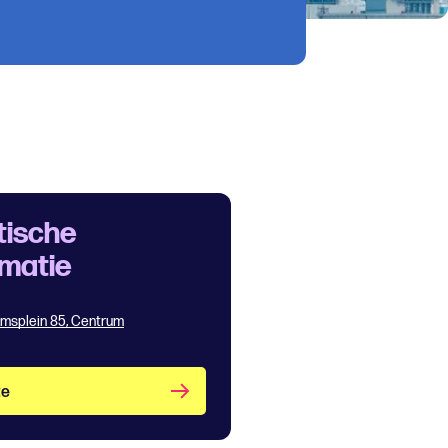
tische
rmatie
emsplein 85, Centrum
te