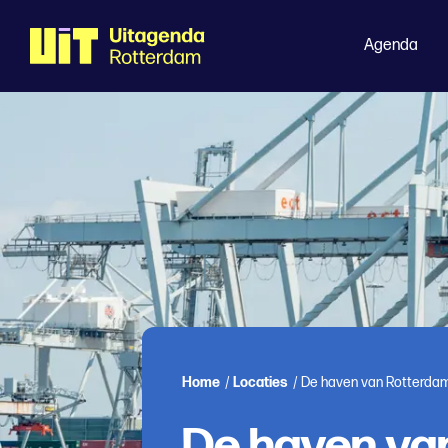
Agenda
Home
/
Locaties
/
De haven van Rotterda
De haven va