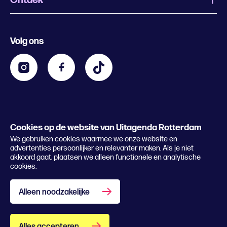
Evenement aanmelden
Festivals
Nachtagenda
Volg ons
Contact
Kids
Eten en drinken
Zakelijk
Blijf op de hoogte
Privacy statement & cookies
Word nu abonnee
Cookies op de website van Uitagenda Rotterdam
© 2026 Rotterdam Festivals
We gebruiken cookies waarmee we onze website en
Lees het magazine
advertenties persoonlijker en relevanter maken. Als je niet
akkoord gaat, plaatsen we alleen functionele en analytische
cookies.
Alleen noodzakelijke
Alles accepteren