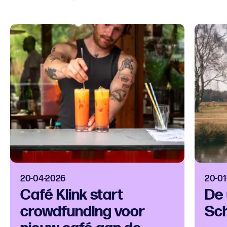
20-04-2026
20-01
Café Klink start
De 
crowdfunding voor
Sch