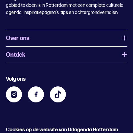
gebied te doen is in Rotterdam met een complete culturele
agenda, inspiratiepagina’s, tips en achtergrondverhalen.
Over ons
Ontdek
Wat is Uitagenda Rotterdam
Evenement aanmelden
Festivals
Nachtagenda
Volg ons
Contact
Kids
Eten en drinken
Zakelijk
Blijf op de hoogte
Privacy statement & cookies
Word nu abonnee
Cookies op de website van Uitagenda Rotterdam
© 2026 Rotterdam Festivals