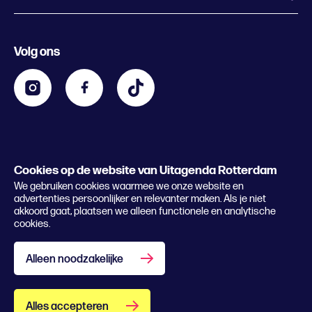
Evenement aanmelden
Festivals
Nachtagenda
Volg ons
Contact
Kids
Eten en drinken
Zakelijk
Blijf op de hoogte
Privacy statement & cookies
Word nu abonnee
Cookies op de website van Uitagenda Rotterdam
© 2026 Rotterdam Festivals
We gebruiken cookies waarmee we onze website en
Lees het magazine
advertenties persoonlijker en relevanter maken. Als je niet
akkoord gaat, plaatsen we alleen functionele en analytische
cookies.
Alleen noodzakelijke
Alles accepteren