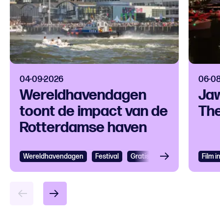
04-09-2026
06-0
Wereldhavendagen
Jaw
toont de impact van de
The
Rotterdamse haven
Wereldhavendagen
Bekijken
Festival
Gratis
Festival
Grootst
Film 
Bek