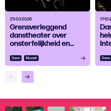
25-03-2026
17-10
Grensverleggend
Dan
danstheater over
hel
onsterfelijkheid en
Int
technologie
Le
Dans
Muziek
Dans