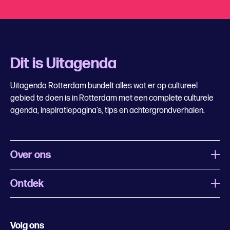
Dit is Uitagenda
Uitagenda Rotterdam bundelt alles wat er op cultureel
gebied te doen is in Rotterdam met een complete culturele
agenda, inspiratiepagina’s, tips en achtergrondverhalen.
Over ons
Ontdek
Wat is Uitagenda Rotterdam
Evenement aanmelden
Festivals
Nachtagenda
Volg ons