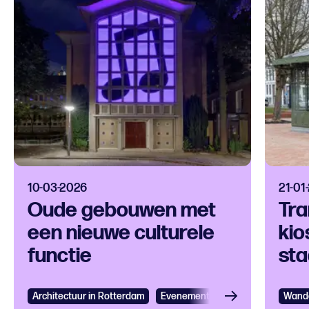
10-03-2026
21-01
Oude gebouwen met
Tra
een nieuwe culturele
kio
functie
st
Architectuur in Rotterdam
Evenementen
Muziek
Wand