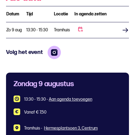
Datum
Tijd
Locatie
In agenda zetten
Zo 9 aug
13:30 - 15:30
Tramhuis
Koop tickets
Volg het event
Zondag 9 augustus
13:30 - 15:30
-
Aan agenda toevoegen
Vanaf € 7,50
Tramhuis -
Hermesplantsoen 3, Centrum