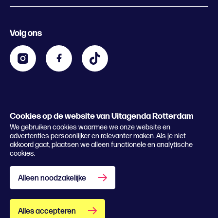
Evenement aanmelden
Festivals
Nachtagenda
Volg ons
Contact
Kids
Eten en drinken
Zakelijk
Blijf op de hoogte
Privacy statement & cookies
Word nu abonnee
Cookies op de website van Uitagenda Rotterdam
© 2026 Rotterdam Festivals
We gebruiken cookies waarmee we onze website en
Lees het magazine
advertenties persoonlijker en relevanter maken. Als je niet
akkoord gaat, plaatsen we alleen functionele en analytische
cookies.
Alleen noodzakelijke
Alles accepteren