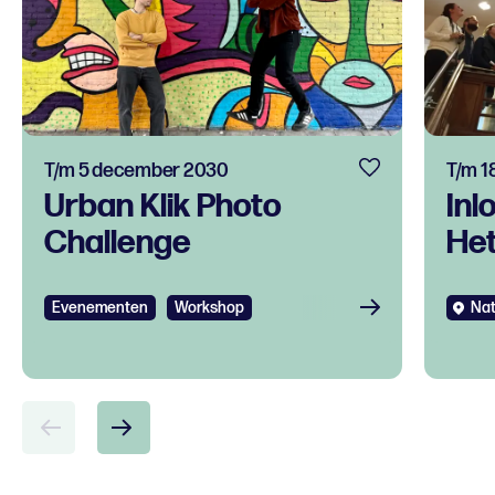
T/m 5 december 2030
T/m 1
Urban Klik Photo
Inl
Challenge
Het
Evenementen
Workshop
Nat