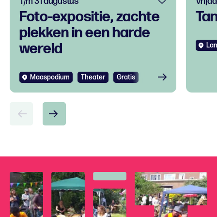
T/m 31 augustus
Vrijd
Foto-expositie, zachte
Ta
plekken in een harde
wereld
Lan
Maaspodium
Theater
Gratis