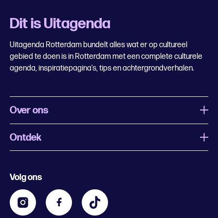
Dit is Uitagenda
Uitagenda Rotterdam bundelt alles wat er op cultureel
gebied te doen is in Rotterdam met een complete culturele
agenda, inspiratiepagina’s, tips en achtergrondverhalen.
Over ons
Ontdek
Wat is Uitagenda Rotterdam
Evenement aanmelden
Festivals
Nachtagenda
Volg ons
Contact
Kids
Eten en drinken
Zakelijk