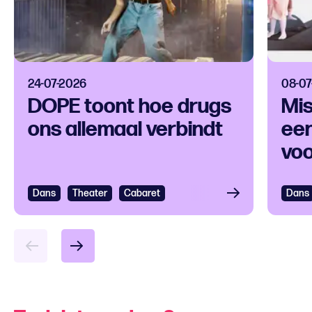
24-07-2026
08-07
DOPE toont hoe drugs
Mis
ons allemaal verbindt
een
voo
ver
Dans
Bekijken
Theater
Cabaret
Dans
Bek