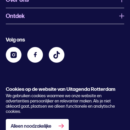
Ontdek
Wat is Uitagenda Rotterdam
Evenement aanmelden
Festivals
Nachtagenda
Volg ons
Contact
Kids
Eten en drinken
Zakelijk
Blijf op de hoogte
Privacy statement & cookies
Word nu abonnee
Cookies op de website van Uitagenda Rotterdam
© 2026 Rotterdam Festivals
We gebruiken cookies waarmee we onze website en
Lees het magazine
advertenties persoonlijker en relevanter maken. Als je niet
akkoord gaat, plaatsen we alleen functionele en analytische
cookies.
Alleen noodzakelijke