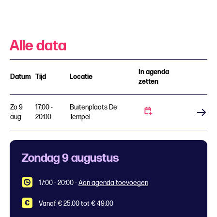
Alle data
In agenda
Datum
Tijd
Locatie
zetten
Zo 9
17:00 -
Buitenplaats De
Koop tickets
aug
20:00
Tempel
Zondag 9 augustus
17:00 - 20:00
-
Aan agenda toevoegen
Vanaf € 25,00 tot € 49,00