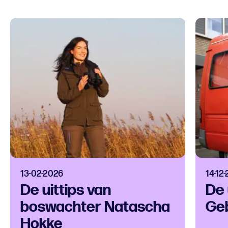
13-02-2026
14-12
De uittips van
De 
boswachter Natascha
Ge
Hokke