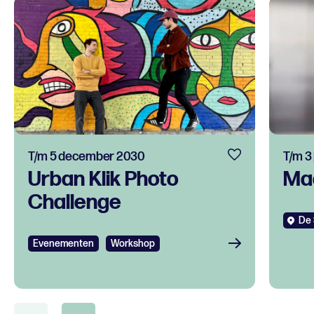
T/m 5 december 2030
T/m 3
Urban Klik Photo
Ma
Challenge
De 
Evenementen
Workshop