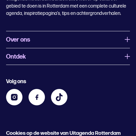
gebied te doen is in Rotterdam met een complete culturele
agenda, inspiratiepagina’s, tips en achtergrondverhalen.
Over ons
Ontdek
Wat is Uitagenda Rotterdam
Evenement aanmelden
Festivals
Nachtagenda
Volg ons
Contact
Kids
Eten en drinken
Zakelijk
Blijf op de hoogte
Privacy statement & cookies
Word nu abonnee
Cookies op de website van Uitagenda Rotterdam
© 2026 Rotterdam Festivals