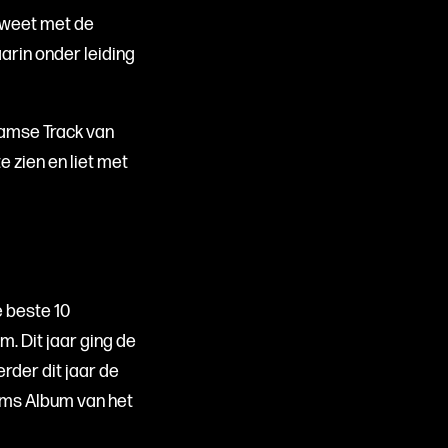
 weet met de
arin onder leiding
amse Track van
e zien en liet met
 beste 10
 Dit jaar ging de
rder dit jaar de
ams Album van het