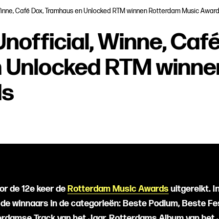
, Winne, Café Dox, Tramhaus en Unlocked RTM winnen Rotterdam Music Awar
Unofficial, Winne, Caf
 Unlocked RTM winne
ds
or de 12e keer de
Rotterdam Music Awards
uitgereikt. 
 de winnaars in de categorieën: Beste Podium, Beste Fes
rdamse Track van het Jaar, Rotterdams Album van het J