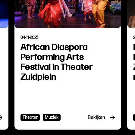
04-11-2025
African Diaspora
Performing Arts
Festival in Theater
Zuidplein
p
Pop en Rock
Theater
Muziek
Bekijken