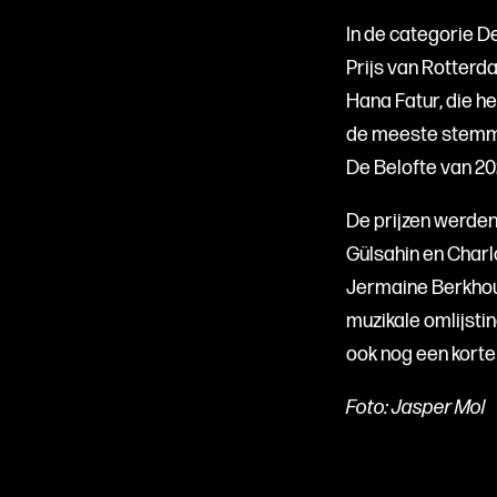
In de categorie D
Prijs van Rotterd
Hana Fatur, die h
de meeste stemme
De Belofte van 20
De prijzen werden
Gülsahin en Char
Jermaine Berkhoud
muzikale omlijstin
ook nog een korte
Foto: Jasper Mol