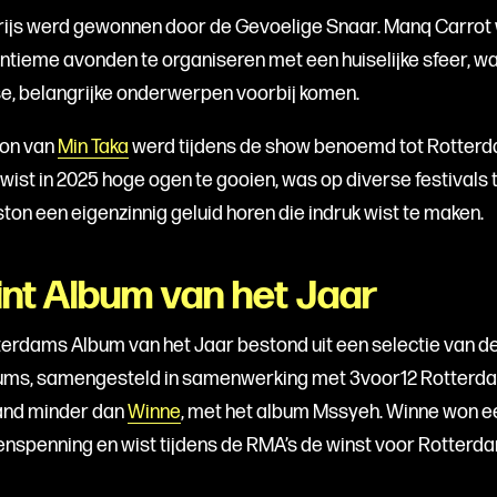
rijs werd gewonnen door de Gevoelige Snaar. Manq Carrot
ntieme avonden te organiseren met een huiselijke sfeer, wa
e, belangrijke onderwerpen voorbij komen.
on van
Min Taka
werd tijdens de show benoemd tot Rotterd
 wist in 2025 hoge ogen te gooien, was op diverse festivals t
ston een eigenzinnig geluid horen die indruk wist te maken.
nt Album van het Jaar
erdams Album van het Jaar bestond uit een selectie van de
ms, samengesteld in samenwerking met 3voor12 Rotterdam.
and minder dan
Winne
, met het album Mssyeh. Winne won ee
enspenning en wist tijdens de RMA’s de winst voor Rotterd