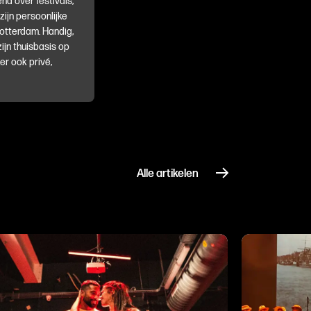
nd over festivals,
 zijn persoonlijke
Rotterdam. Handig,
ijn thuisbasis op
er ook privé,
Alle artikelen