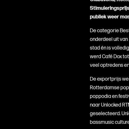
Stimuleringsprij
publiek weer mas
De categorie Best
onderdeel uit van 
stad én is volled
werd Café Dox tot
veel optredens en 
De exportprijs we
Rotterdamse popmu
poppodia en festi
naar Unlocked R
geselecteerd. Un
bassmusic culture