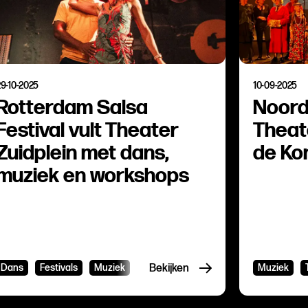
29-10-2025
10-09-2025
Rotterdam Salsa
Noord
Festival vult Theater
Theate
Zuidplein met dans,
de Ko
muziek en workshops
Dans
Festivals
Muziek
Bekijken
Muziek