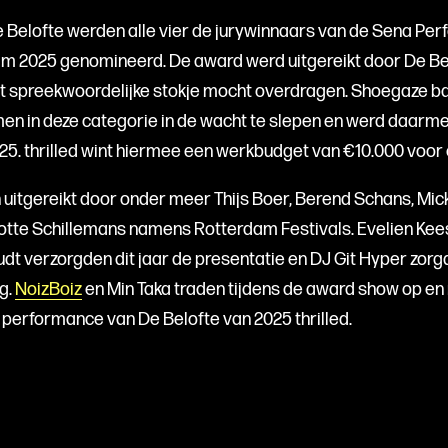
e Belofte werden alle vier de jurywinnaars van de Sena Pe
am 2025 genomineerd. De award werd uitgereikt door De Be
et spreekwoordelijke stokje mocht overdragen. Shoegaze ban
n in deze categorie in de wacht te slepen en werd daarme
25. thrilled wint hiermee een werkbudget van €10.000 voor 
 uitgereikt door onder meer Thijs Boer, Berend Schans, Mick
lotte Schillemans namens Rotterdam Festivals. Evelien Ke
t verzorgden dit jaar de presentatie en DJ Git Hyper zorg
g.
NoizBoiz
en Min Taka traden tijdens de award show op en 
 performance van De Belofte van 2025 thrilled.