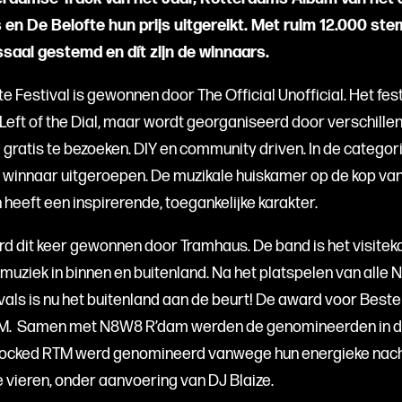
s en De Belofte hun prijs uitgereikt. Met ruim 12.000 st
saal gestemd en dít zijn de winnaars.
e Festival is gewonnen door The Official Unofficial. Het fes
Left of the Dial, maar wordt georganiseerd door verschillen
ig gratis te bezoeken. DIY en community driven. In de catego
 winnaar uitgeroepen. De muzikale huiskamer op de kop van
heeft een inspirerende, toegankelijke karakter.
rd dit keer gewonnen door Tramhaus. De band is het visitek
ziek in binnen en buitenland. Na het platspelen van alle
vals is nu het buitenland aan de beurt! De award voor Best
TM. Samen met N8W8 R’dam werden de genomineerden in d
locked RTM werd genomineerd vanwege hun energieke nach
 vieren, onder aanvoering van DJ Blaize.