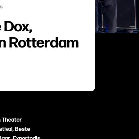
ds
é Dox,
n Rotterdam
In Theater
tival, Beste
aar, Exportprijs,