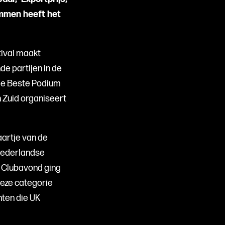
emmen heeft het
tival maakt
de partijen in de
rie Beste Podium
 Zuid organiseert
aartje van de
 Nederlandse
e Clubavond ging
eze categorie
ten die UK