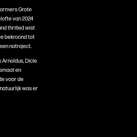
rformers Grote
lofte van 2024
d thrilled wist
e bekroond tot
een natraject.
 Arnoldus, Dicle
esmaat en
de voor de
natuurlijk was er