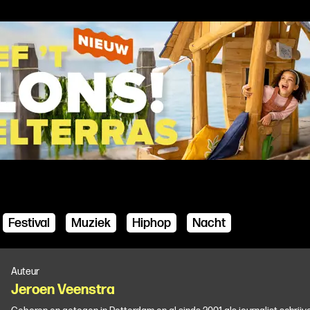
Festival
Muziek
Hiphop
Nacht
Auteur
Jeroen
Veenstra