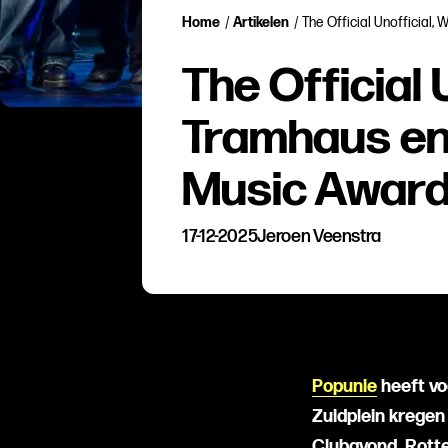
Home
/
Artikelen
/
The Official Unofficial
The Official 
Tramhaus en
Music Awar
17-12-2025
Jeroen Veenstra
Popunie
heeft vo
Zuidplein kregen
Clubavond, Rotte