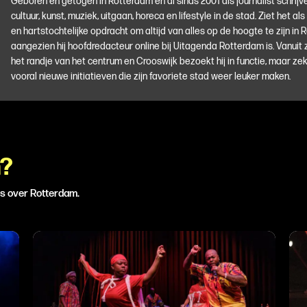
Geboren en getogen in Rotterdam en al sinds 2001 als journalist schrijve
cultuur, kunst, muziek, uitgaan, horeca en lifestyle in de stad. Ziet het als
en hartstochtelijke opdracht om altijd van alles op de hoogte te zijn in 
aangezien hij hoofdredacteur online bij Uitagenda Rotterdam is. Vanuit z
het randje van het centrum en Crooswijk bezoekt hij in functie, maar zek
vooral nieuwe initiatieven die zijn favoriete stad weer leuker maken.
n?
ws over Rotterdam.