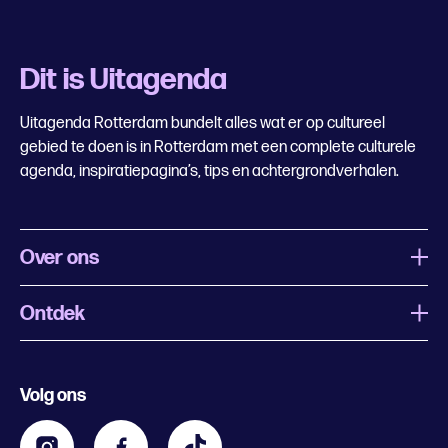
Dit is Uitagenda
Uitagenda Rotterdam bundelt alles wat er op cultureel
gebied te doen is in Rotterdam met een complete culturele
agenda, inspiratiepagina’s, tips en achtergrondverhalen.
Over ons
Ontdek
Wat is Uitagenda Rotterdam
Evenement aanmelden
Festivals
Nachtagenda
Volg ons
Contact
Kids
Eten en drinken