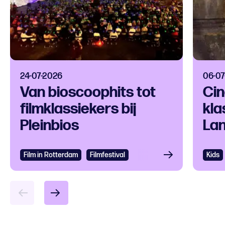
24-07-2026
06-07
Van bioscoophits tot
Cin
filmklassiekers bij
kla
Pleinbios
La
Film in Rotterdam
Bekijken
Filmfestival
Kids
Bek