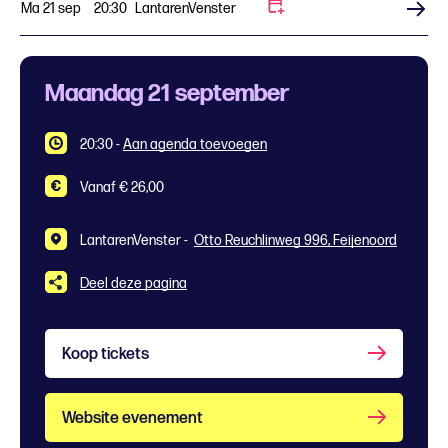
Ma 21 sep
20:30
LantarenVenster
Koop tickets
Maandag 21 september
20:30
-
Aan agenda toevoegen
Vanaf € 26,00
LantarenVenster -
Otto Reuchlinweg 996, Feijenoord
Deel deze pagina
Koop tickets
Website evenement