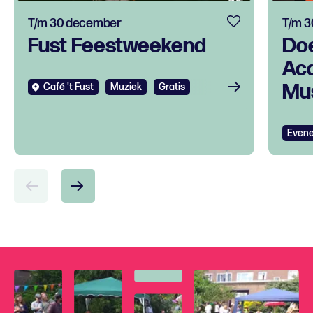
T/m 30 december
T/m 3
Fust Feestweekend
Do
Ac
Mus
Café 't Fust
Muziek
Gratis
tal
ont
Even
voo