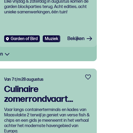
Elke vrijdag & zaterdag in augustus komen de
garden blockparties terug. Acht edities, acht
unieke samenwerkingen, één tuin!
Bekijken
Garden of Bird
Muziek
en
Van 7 t/m 28 augustus
Culinaire
zomerrondvaart
Portlantis: Fish &
Vaar langs containerterminals en kades van
Maasvlakte 2 terwijl je geniet van verse fish &
Ships
chips en een gids je meeneemt in het verhaal
achter het modernste havengebied van
Europa.