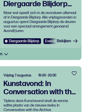
Diergaarde Blijdorp
na sluitingstijd
Maar wat speelt zich in de avonduren allemaal
af in Diergaarde Blijdorp. Alle vrijdagavonden in
augustus opent Diergaarde Blijdorp de deuren
voor een speciaal arrangement genaamd
Avond(t)uren.
Bekijken
Diergaarde Blijdorp
Evenementen
en
Vrijdag 7 augustus
19:00 - 20:00
Kunstavond: In
Conversation with the
Archive
Tijdens deze Kunstavond vindt de eerste
editie plaats van de nieuwe reeks In
Conversation with the Archive.