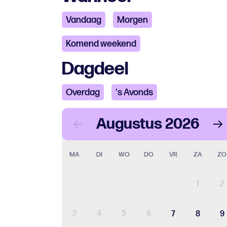
Vandaag
Morgen
Komend weekend
Dagdeel
Overdag
's Avonds
Augustus
2026
MA
DI
WO
DO
VR
ZA
ZO
1
2
3
4
5
6
7
8
9