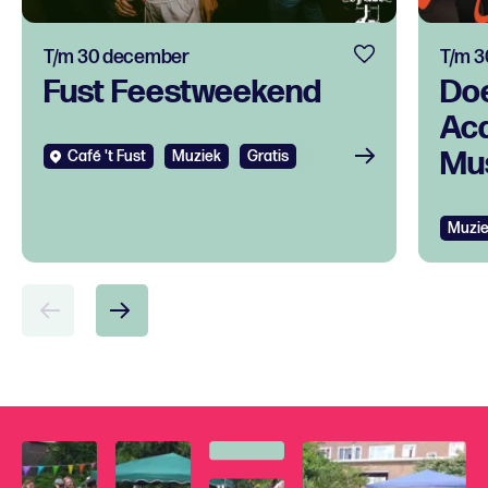
T/m 30 december
T/m 3
Fust Feestweekend
Do
Ac
Mus
Café 't Fust
Muziek
Gratis
tal
ont
Muzi
voo