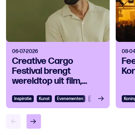
06-07-2026
08-0
Creative Cargo
Fe
Festival brengt
Ko
wereldtop uit film,
games en fashion naar
Rotterdam
Inspiratie
Kunst
Evenementen
Evenementen
Festiv
Konin