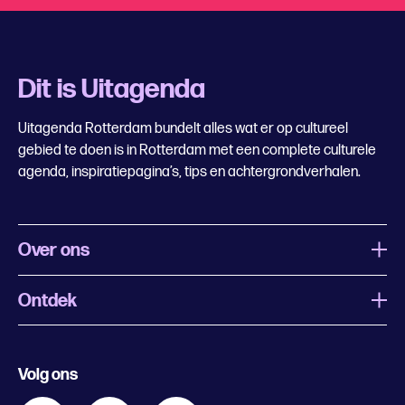
Dit is Uitagenda
Uitagenda Rotterdam bundelt alles wat er op cultureel
gebied te doen is in Rotterdam met een complete culturele
agenda, inspiratiepagina’s, tips en achtergrondverhalen.
Over ons
Ontdek
Wat is Uitagenda Rotterdam
Evenement aanmelden
Festivals
Nachtagenda
Volg ons
Contact
Kids
Eten en drinken