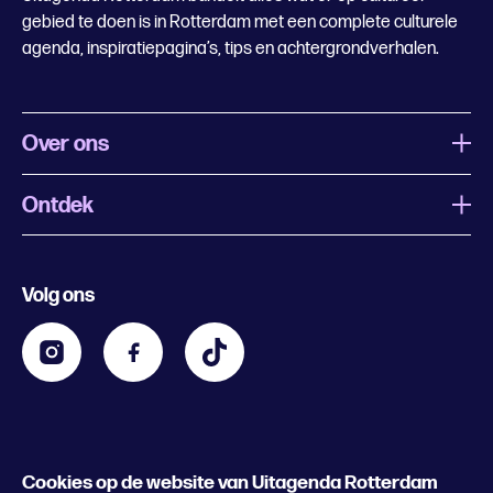
gebied te doen is in Rotterdam met een complete culturele
agenda, inspiratiepagina’s, tips en achtergrondverhalen.
Over ons
Ontdek
Wat is Uitagenda Rotterdam
Evenement aanmelden
Festivals
Nachtagenda
Volg ons
Contact
Kids
Eten en drinken
Zakelijk
Blijf op de hoogte
Privacy statement & cookies
Word nu abonnee
Cookies op de website van Uitagenda Rotterdam
© 2026 Rotterdam Festivals