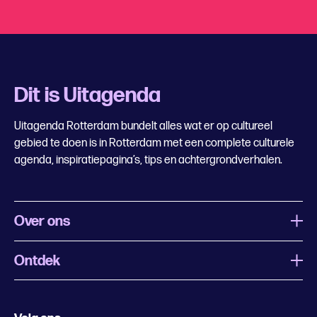
Dit is Uitagenda
Uitagenda Rotterdam bundelt alles wat er op cultureel
gebied te doen is in Rotterdam met een complete culturele
agenda, inspiratiepagina’s, tips en achtergrondverhalen.
Over ons
Ontdek
Wat is Uitagenda Rotterdam
Evenement aanmelden
Festivals
Nachtagenda