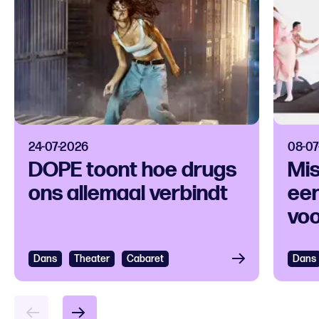
24-07-2026
08-07
DOPE toont hoe drugs
Mis
ons allemaal verbindt
een
voo
ver
Dans
Bekijken
Theater
Cabaret
Dans
Bek