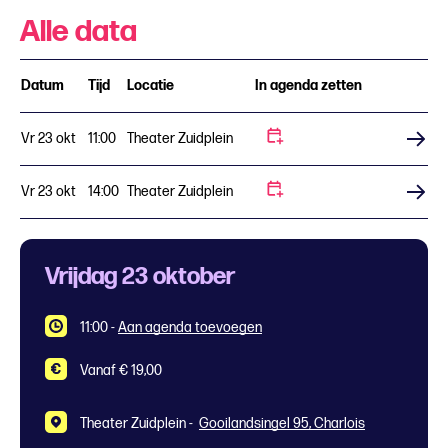
Alle data
Datum
Tijd
Locatie
In agenda zetten
Vr 23 okt
11:00
Theater Zuidplein
Koop tickets
Vr 23 okt
14:00
Theater Zuidplein
Koop tickets
Vrijdag 23 oktober
11:00
-
Aan agenda toevoegen
Vanaf € 19,00
Theater Zuidplein -
Gooilandsingel 95, Charlois