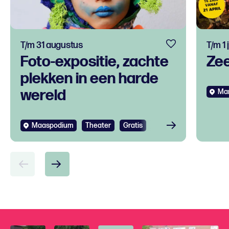
T/m 31 augustus
T/m 1
Foto-expositie, zachte
Ze
plekken in een harde
wereld
Mar
Maaspodium
Theater
Gratis
Bekijken
Bek