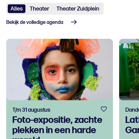
Alles
Theater
Theater Zuidplein
Bekijk de volledige agenda
T/m 31 augustus
Donde
Foto-expositie, zachte
Lat
plekken in een harde
Gar