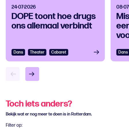
24-07-2026
08-07
DOPE toont hoe drugs
Mis
ons allemaal verbindt
een
voo
ver
Dans
Bekijken
Theater
Cabaret
Dans
Bek
Toch iets anders?
Bekijk wat er nog meer te doen is in Rotterdam.
Filter op: