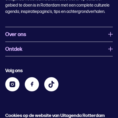
gebied te doen is in Rotterdam met een complete culturele
agenda, inspiratiepagina’s, tips en achtergrondverhalen.
Over ons
Ontdek
Wat is Uitagenda Rotterdam
Evenement aanmelden
Festivals
Nachtagenda
Volg ons
Contact
Kids
Eten en drinken
Zakelijk
Blijf op de hoogte
Privacy statement & cookies
Word nu abonnee
Cookies op de website van Uitagenda Rotterdam
© 2026 Rotterdam Festivals