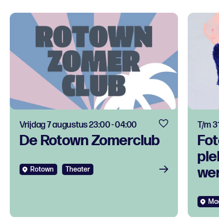
Vrijdag 7 augustus 23:00 - 04:00
T/m 3
De Rotown Zomerclub
Fot
ple
we
Rotown
Theater
Ma