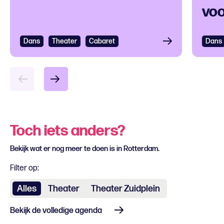
voo
ver
Dans
Bekijken
Theater
Cabaret
Dans
Bek
Toch iets anders?
Bekijk wat er nog meer te doen is in Rotterdam.
Filter op:
Alles
Theater
Theater Zuidplein
Bekijk de volledige agenda