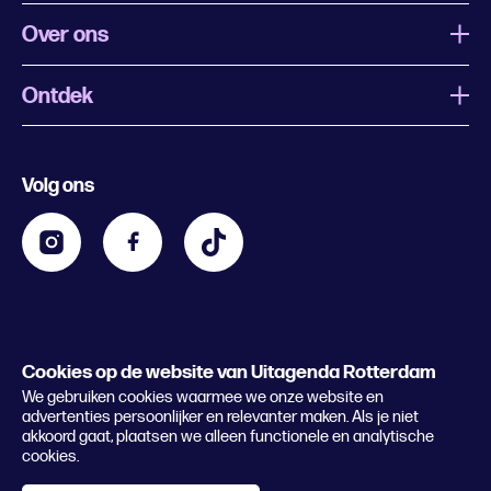
Over ons
Ontdek
Wat is Uitagenda Rotterdam
Evenement aanmelden
Festivals
Nachtagenda
Volg ons
Contact
Kids
Eten en drinken
Zakelijk
Blijf op de hoogte
Privacy statement & cookies
Word nu abonnee
Cookies op de website van Uitagenda Rotterdam
© 2026 Rotterdam Festivals
We gebruiken cookies waarmee we onze website en
Lees het magazine
advertenties persoonlijker en relevanter maken. Als je niet
akkoord gaat, plaatsen we alleen functionele en analytische
cookies.