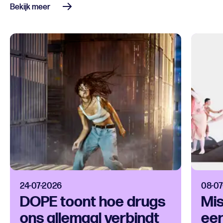
Bekijk meer
24-07-2026
08-07
DOPE toont hoe drugs
Mis
ons allemaal verbindt
een