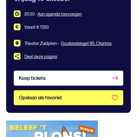
20:30
-
Aan agenda toevoegen
Vanaf € 17,00
Theater Zuidplein -
Gooilandsingel 95, Charlois
Deel deze pagina
Koop tickets
Opslaan als favoriet