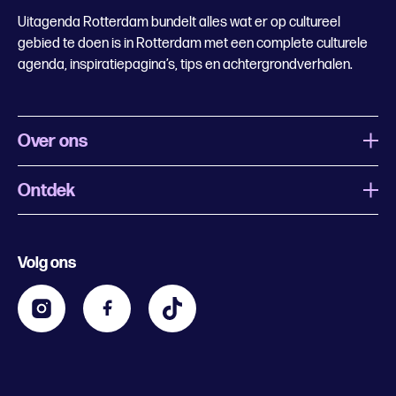
Uitagenda Rotterdam bundelt alles wat er op cultureel
gebied te doen is in Rotterdam met een complete culturele
agenda, inspiratiepagina’s, tips en achtergrondverhalen.
Over ons
Ontdek
Wat is Uitagenda Rotterdam
Evenement aanmelden
Festivals
Nachtagenda
Volg ons
Contact
Kids
Eten en drinken
Zakelijk
Blijf op de hoogte
Privacy statement & cookies