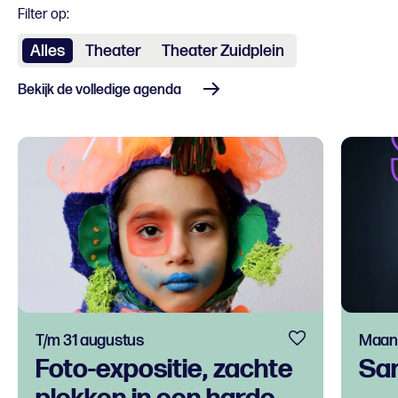
Filter op:
Alles
Theater
Theater Zuidplein
Bekijk de volledige agenda
T/m 31 augustus
Maand
Foto-expositie, zachte
Sa