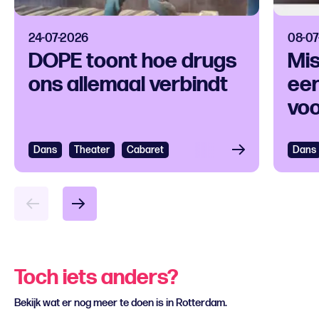
24-07-2026
08-07
DOPE toont hoe drugs
Mis
ons allemaal verbindt
een
voo
ver
Dans
Bekijken
Theater
Cabaret
Dans
Bek
Toch iets anders?
Bekijk wat er nog meer te doen is in Rotterdam.