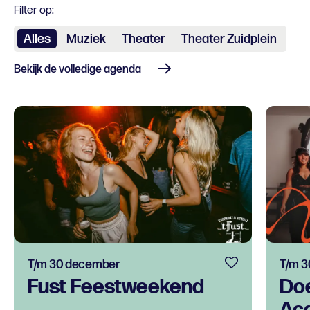
Filter op:
Alles
Muziek
Theater
Theater Zuidplein
Bekijk de volledige agenda
T/m 30 december
T/m 3
Fust Feestweekend
Do
Ac