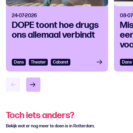
24-07-2026
08-07
DOPE toont hoe drugs
Mis
ons allemaal verbindt
een
voo
ver
Dans
Bekijken
Theater
Cabaret
Dans
Bek
Toch iets anders?
Bekijk wat er nog meer te doen is in Rotterdam.