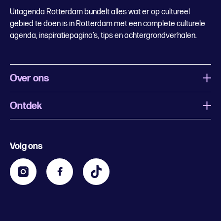
Uitagenda Rotterdam bundelt alles wat er op cultureel
gebied te doen is in Rotterdam met een complete culturele
agenda, inspiratiepagina’s, tips en achtergrondverhalen.
Over ons
Ontdek
Wat is Uitagenda Rotterdam
Evenement aanmelden
Festivals
Nachtagenda
Volg ons
Contact
Kids
Eten en drinken
Zakelijk
Blijf op de hoogte
Privacy statement & cookies