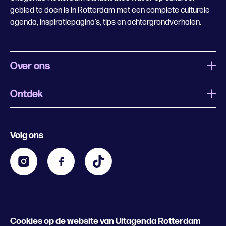
gebied te doen is in Rotterdam met een complete culturele
agenda, inspiratiepagina’s, tips en achtergrondverhalen.
Over ons
Ontdek
Wat is Uitagenda Rotterdam
Evenement aanmelden
Festivals
Nachtagenda
Volg ons
Contact
Kids
Eten en drinken
Zakelijk
Blijf op de hoogte
Privacy statement & cookies
Word nu abonnee
Cookies op de website van Uitagenda Rotterdam
© 2026 Rotterdam Festivals