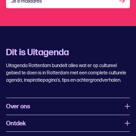
Je e-mailadres
Dit is Uitagenda
Uitagenda Rotterdam bundelt alles wat er op cultureel
gebied te doen is in Rotterdam met een complete culturele
agenda, inspiratiepagina’s, tips en achtergrondverhalen.
Over ons
Ontdek
Wat is Uitagenda Rotterdam