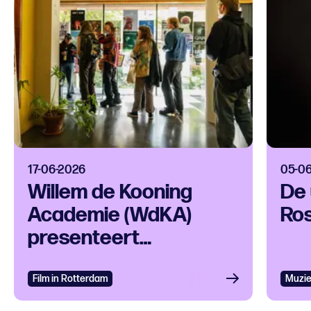
17-06-2026
05-0
Willem de Kooning
De 
Academie (WdKA)
Ros
presenteert
Graduation Film
Festival in KINO
Film in Rotterdam
Muzi