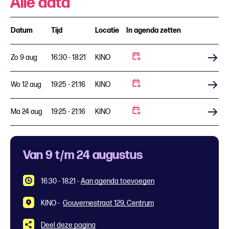
Alle data
Datum
Tijd
Locatie
In agenda zetten
Zo 9 aug
16:30 - 18:21
KINO
Koop tickets
Wo 12 aug
19:25 - 21:16
KINO
Koop tickets
Ma 24 aug
19:25 - 21:16
KINO
Koop tickets
Van 9 t/m 24 augustus
16:30 - 18:21
-
Aan agenda toevoegen
KINO -
Gouvernestraat 129, Centrum
Deel deze pagina