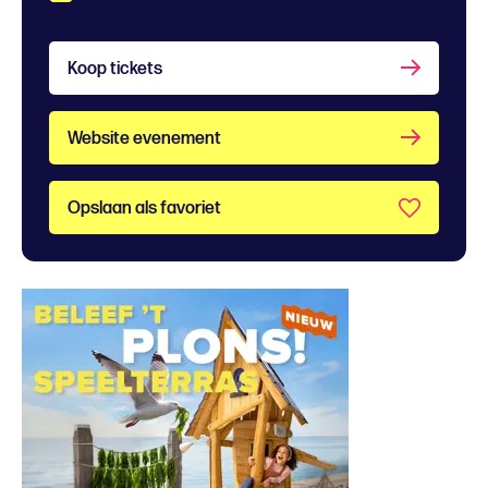
Koop tickets
Website evenement
Opslaan als favoriet