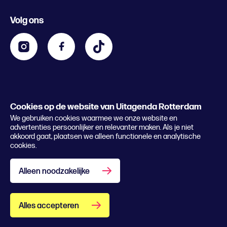
Evenement aanmelden
Festivals
Nachtagenda
Volg ons
Contact
Kids
Eten en drinken
Zakelijk
Blijf op de hoogte
Privacy statement & cookies
Word nu abonnee
Cookies op de website van Uitagenda Rotterdam
© 2026 Rotterdam Festivals
We gebruiken cookies waarmee we onze website en
Lees het magazine
advertenties persoonlijker en relevanter maken. Als je niet
akkoord gaat, plaatsen we alleen functionele en analytische
cookies.
Alleen noodzakelijke
Alles accepteren