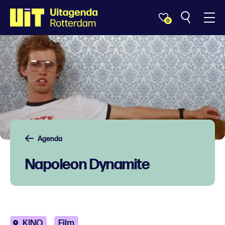
0
Agenda
Napoleon Dynamite
KINO
Film