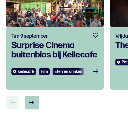
T/m 9 september
Vrijda
Surprise Cinema
Th
buitenbios bij Keilecafe
Pat
Keilecafé
Film
Eten en drinken