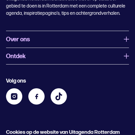
gebied te doen is in Rotterdam met een complete culturele
agenda, inspiratiepagina’s, tips en achtergrondverhalen.
Over ons
Ontdek
Wat is Uitagenda Rotterdam
Evenement aanmelden
Festivals
Nachtagenda
Volg ons
Contact
Kids
Eten en drinken
Zakelijk
Blijf op de hoogte
Privacy statement & cookies
Word nu abonnee
Cookies op de website van Uitagenda Rotterdam
© 2026 Rotterdam Festivals