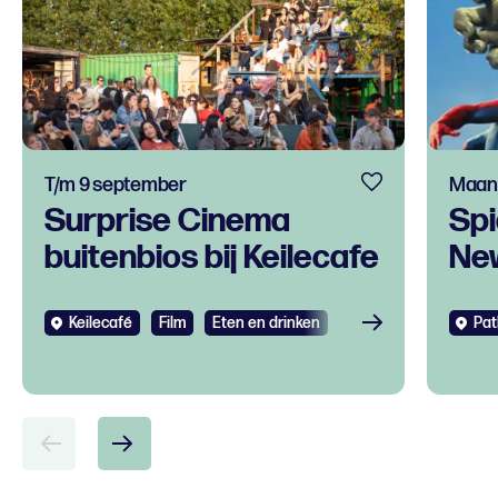
T/m 9 september
Maand
Surprise Cinema
Spi
buitenbios bij Keilecafe
Ne
Keilecafé
Film
Eten en drinken
Pat