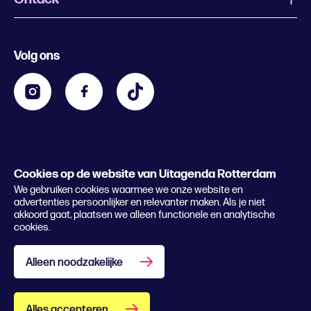
Evenement aanmelden
Festivals
Nachtagenda
Volg ons
Contact
Kids
Eten en drinken
Zakelijk
Blijf op de hoogte
Privacy statement & cookies
Word nu abonnee
Cookies op de website van Uitagenda Rotterdam
© 2026 Rotterdam Festivals
We gebruiken cookies waarmee we onze website en
Lees het magazine
advertenties persoonlijker en relevanter maken. Als je niet
akkoord gaat, plaatsen we alleen functionele en analytische
cookies.
Alleen noodzakelijke
Alles accepteren