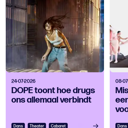
24-07-2026
08-07
DOPE toont hoe drugs
Mis
ons allemaal verbindt
een
voo
ver
Dans
Bekijken
Theater
Cabaret
Dans
Bek