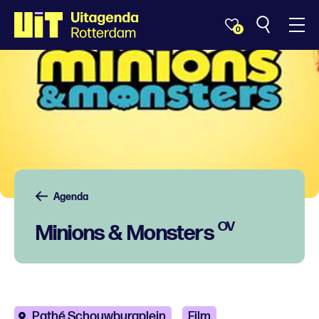
0
Agenda
OV
Minions & Monsters
Pathé Schouwburgplein
Film