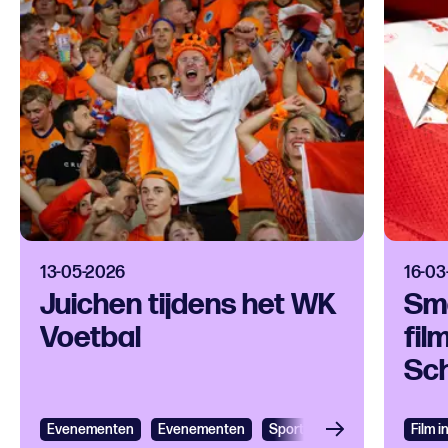
13-05-2026
16-03
Juichen tijdens het WK
Sma
Voetbal
fil
Sc
Evenementen
Evenementen
Sport
Film 