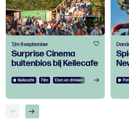
T/m 9 september
Donde
Surprise Cinema
Spi
buitenbios bij Keilecafe
Ne
Keilecafé
Film
Eten en drinken
Pat