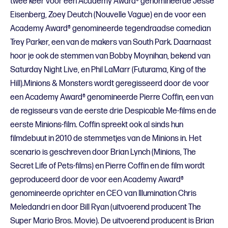
twee keer voor een Academy Award® genomineerde Jesse
Eisenberg, Zoey Deutch (Nouvelle Vague) en de voor een
Academy Award® genomineerde tegendraadse comedian
Trey Parker, een van de makers van South Park. Daarnaast
hoor je ook de stemmen van Bobby Moynihan, bekend van
Saturday Night Live, en Phil LaMarr (Futurama, King of the
Hill).Minions & Monsters wordt geregisseerd door de voor
een Academy Award® genomineerde Pierre Coffin, een van
de regisseurs van de eerste drie Despicable Me-films en de
eerste Minions-film. Coffin spreekt ook al sinds hun
filmdebuut in 2010 de stemmetjes van de Minions in. Het
scenario is geschreven door Brian Lynch (Minions, The
Secret Life of Pets-films) en Pierre Coffin en de film wordt
geproduceerd door de voor een Academy Award®
genomineerde oprichter en CEO van Illumination Chris
Meledandri en door Bill Ryan (uitvoerend producent The
Super Mario Bros. Movie). De uitvoerend producent is Brian