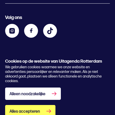
Evenement aanmelden
Festivals
Nachtagenda
Volg ons
Contact
Kids
Eten en drinken
Zakelijk
Blijf op de hoogte
Privacy statement & cookies
Word nu abonnee
Cookies op de website van Uitagenda Rotterdam
© 2026 Rotterdam Festivals
We gebruiken cookies waarmee we onze website en
Lees het magazine
advertenties persoonlijker en relevanter maken. Als je niet
akkoord gaat, plaatsen we alleen functionele en analytische
cookies.
Alleen noodzakelijke
Alles accepteren