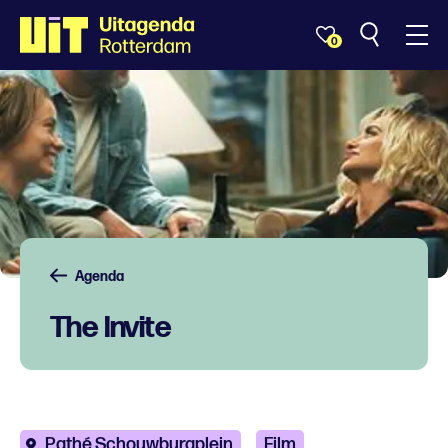
0
Agenda
The Invite
Pathé Schouwburgplein
Film