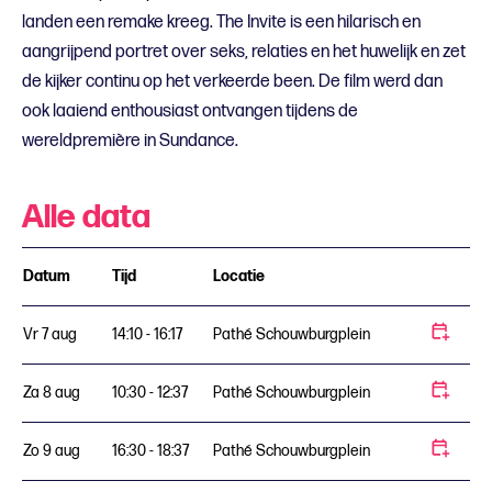
landen een remake kreeg. The Invite is een hilarisch en
aangrijpend portret over seks, relaties en het huwelijk en zet
de kijker continu op het verkeerde been. De film werd dan
ook laaiend enthousiast ontvangen tijdens de
wereldpremière in Sundance.
Alle data
Datum
Tijd
Locatie
Vr 7 aug
14:10 - 16:17
Pathé Schouwburgplein
Za 8 aug
10:30 - 12:37
Pathé Schouwburgplein
Zo 9 aug
16:30 - 18:37
Pathé Schouwburgplein