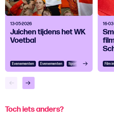
13-05-2026
16-03
Juichen tijdens het WK
Sma
Voetbal
fil
Sc
Evenementen
Evenementen
Sport
Film 
Toch iets anders?