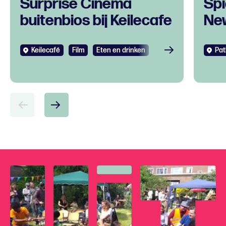
Surprise Cinema
Spi
buitenbios bij Keilecafe
Ne
Keilecafé
Film
Eten en drinken
Pat