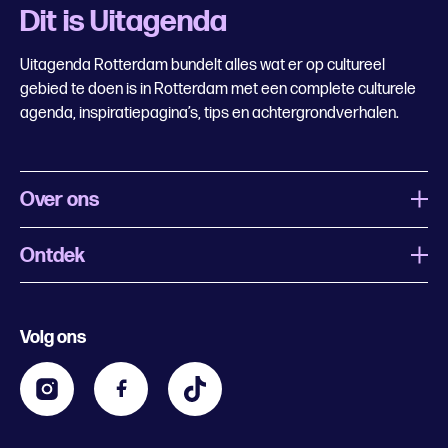
Dit is Uitagenda
Uitagenda Rotterdam bundelt alles wat er op cultureel
gebied te doen is in Rotterdam met een complete culturele
agenda, inspiratiepagina’s, tips en achtergrondverhalen.
Over ons
Ontdek
Wat is Uitagenda Rotterdam
Evenement aanmelden
Festivals
Nachtagenda
Volg ons
Contact
Kids
Eten en drinken
Zakelijk
Blijf op de hoogte