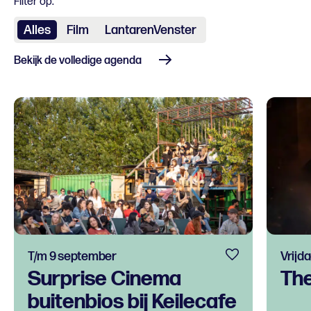
Filter op:
Alles
Film
LantarenVenster
Bekijk de volledige agenda
T/m 9 september
Vrijda
Surprise Cinema
Th
buitenbios bij Keilecafe