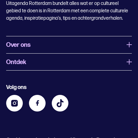
Uitagenda Rotterdam bundelt alles wat er op cultureel
gebied te doen is in Rotterdam met een complete culturele
agenda, inspiratiepagina’s, tips en achtergrondverhalen.
Over ons
Ontdek
Wat is Uitagenda Rotterdam
Evenement aanmelden
Festivals
Nachtagenda
Volg ons
Contact
Kids
Eten en drinken
Zakelijk
Blijf op de hoogte
Privacy statement & cookies
Word nu abonnee