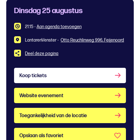
Dinsdag 25 augustus
21:15
-
Aan agenda toevoegen
LantarenVenster -
Otto Reuchlinweg 996, Feijenoord
Deel deze pagina
Koop tickets
Website evenement
Toegankelijkheid van de locatie
Opslaan als favoriet