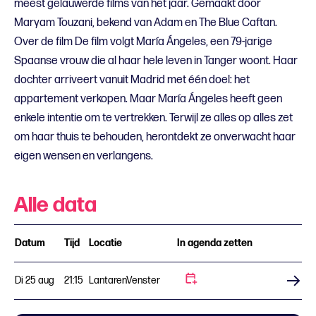
meest gelauwerde films van het jaar. Gemaakt door
Maryam Touzani, bekend van Adam en The Blue Caftan.
Over de film De film volgt María Ángeles, een 79-jarige
Spaanse vrouw die al haar hele leven in Tanger woont. Haar
dochter arriveert vanuit Madrid met één doel: het
appartement verkopen. Maar María Ángeles heeft geen
enkele intentie om te vertrekken. Terwijl ze alles op alles zet
om haar thuis te behouden, herontdekt ze onverwacht haar
eigen wensen en verlangens.
Alle data
Datum
Tijd
Locatie
In agenda zetten
Di 25 aug
21:15
LantarenVenster
Koop tickets