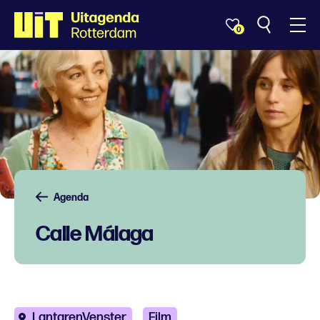
0
Agenda
Calle Málaga
LantarenVenster
Film