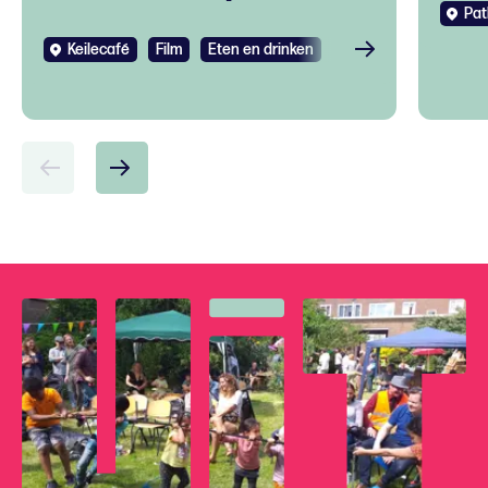
Pat
Keilecafé
Film
Eten en drinken