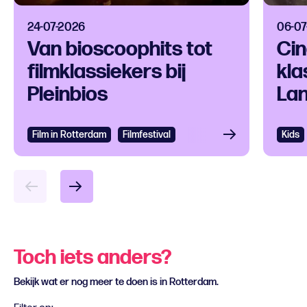
24-07-2026
06-07
Van bioscoophits tot
Cin
filmklassiekers bij
kla
Pleinbios
La
Film in Rotterdam
Bekijken
Filmfestival
Kids
Bek
Toch iets anders?
Bekijk wat er nog meer te doen is in Rotterdam.