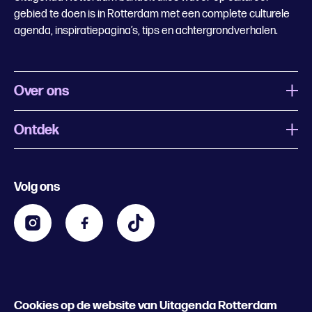
gebied te doen is in Rotterdam met een complete culturele
agenda, inspiratiepagina’s, tips en achtergrondverhalen.
Over ons
Ontdek
Wat is Uitagenda Rotterdam
Evenement aanmelden
Festivals
Nachtagenda
Volg ons
Contact
Kids
Eten en drinken
Zakelijk
Blijf op de hoogte
Privacy statement & cookies
Word nu abonnee
Cookies op de website van Uitagenda Rotterdam
© 2026 Rotterdam Festivals