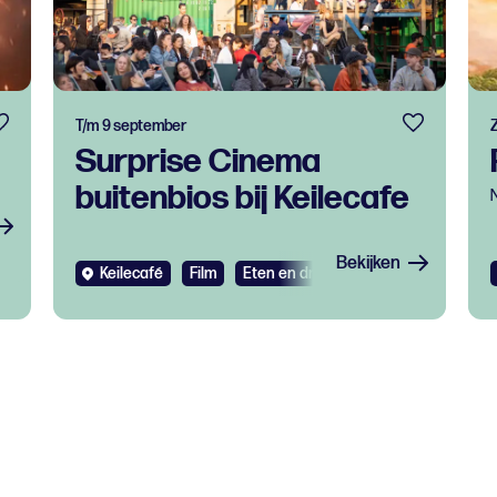
T/m 9 september
Surprise Cinema
buitenbios bij Keilecafe
Bekijken
Keilecafé
Film
Eten en drinken