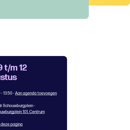
9 t/m 12
stus
 - 13:50
-
Aan agenda toevoegen
é Schouwburgplein -
uwburgplein 101, Centrum
 deze pagina