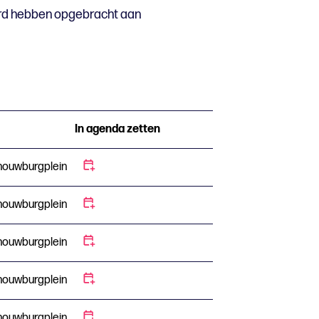
ard hebben opgebracht aan
In agenda zetten
houwburgplein
houwburgplein
houwburgplein
houwburgplein
houwburgplein