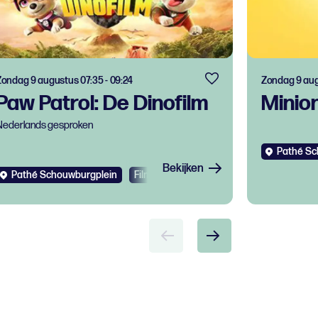
Zondag 9 augustus 07:35 - 09:24
Zondag 9 aug
Paw Patrol: De Dinofilm
Minio
Nederlands gesproken
Pathé Sc
Bekijken
Pathé Schouwburgplein
Film