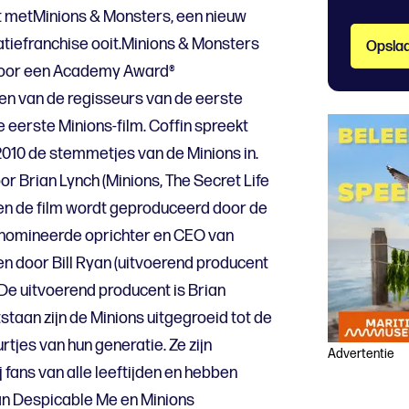
it metMinions & Monsters, een nieuw
atiefranchise ooit.Minions & Monsters
Opslaa
voor een Academy Award®
en van de regisseurs van de eerste
 eerste Minions-film. Coffin spreekt
 2010 de stemmetjes van de Minions in.
r Brian Lynch (Minions, The Secret Life
n en de film wordt geproduceerd door de
omineerde oprichter en CEO van
en door Bill Ryan (uitvoerend producent
 De uitvoerend producent is Brian
staan zijn de Minions uitgegroeid tot de
tjes van hun generatie. Ze zijn
Advertentie
 fans van alle leeftijden en hebben
an Despicable Me en Minions