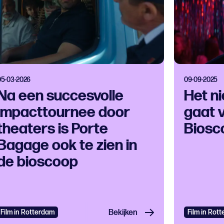
05-03-2026
09-09-2025
Na een succesvolle
Het n
impacttournee door
gaat 
theaters is Porte
Biosc
Bagage ook te zien in
de bioscoop
Film in Rotterdam
Bekijken
Film in Rot