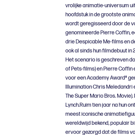
vrolijke animatie-universum u
hoofdstuk in de grootste anim
wordt geregisseerd door de 
genomineerde Pierre Coffin, e
drie Despicable Me-films en de
ook al sinds hun filmdebuut in
Het scenario is geschreven doo
of Pets-films) en Pierre Coffi
voor een Academy Award® gen
Illumination Chris Meledandri 
The Super Mario Bros. Movie).
Lynch.Ruim tien jaar na hun ont
meest iconische animatiefiguur
wereldwijd bekend, populair bij
ervoor gezorgd dat de films v