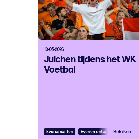
13-05-2026
Juichen tijdens het WK
Voetbal
Evenementen
Evenementen
Bekijken
Sport