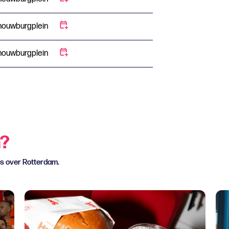
houwburgplein
houwburgplein
n?
ws over Rotterdam.