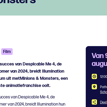
Film
Van 
augu
e succes van Despicable Me 4, de
mer van 2024, breidt Illumination
12:00
rsum uit metMinions & Monsters, een
te animatiefranchise ooit.
Path
Scho
succes van Despicable Me 4, de
Deel
er van 2024, breidt Illumination hun