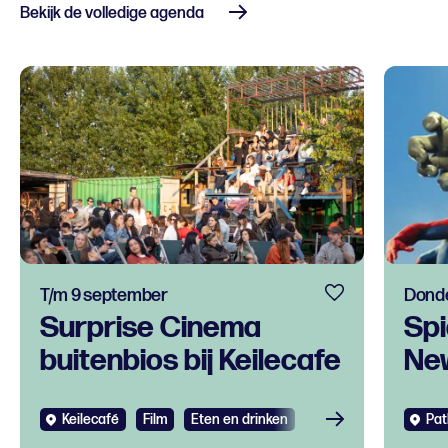
Bekijk de volledige agenda
T/m 9 september
Donde
Surprise Cinema
Spi
buitenbios bij Keilecafe
Ne
Keilecafé
Film
Eten en drinken
Pat