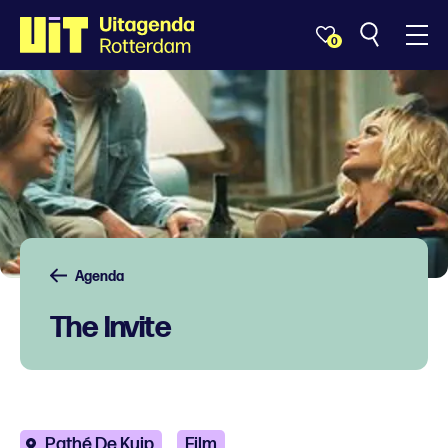
0
Agenda
The Invite
Pathé De Kuip
Film