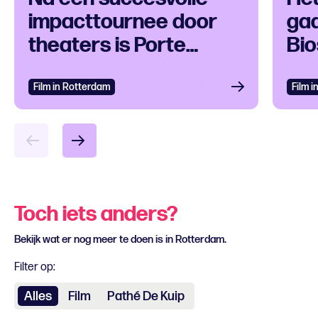
impacttournee door
gaa
theaters is Porte
Bi
Bagage ook te zien in
de bioscoop
Film in Rotterdam
Film 
Toch iets anders?
Bekijk wat er nog meer te doen is in Rotterdam.
Filter op:
Alles
Film
Pathé De Kuip