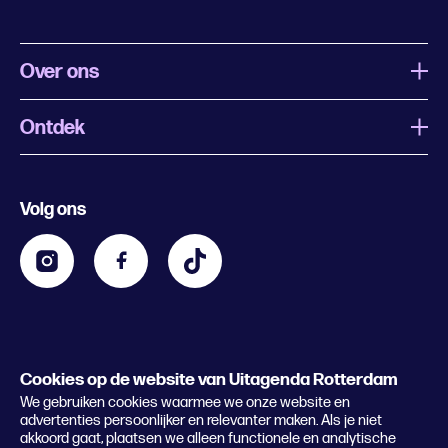
Over ons
Ontdek
Wat is Uitagenda Rotterdam
Evenement aanmelden
Festivals
Nachtagenda
Volg ons
Contact
Kids
Eten en drinken
Zakelijk
Blijf op de hoogte
Privacy statement & cookies
Word nu abonnee
Cookies op de website van Uitagenda Rotterdam
© 2026 Rotterdam Festivals
We gebruiken cookies waarmee we onze website en
Lees het magazine
advertenties persoonlijker en relevanter maken. Als je niet
akkoord gaat, plaatsen we alleen functionele en analytische