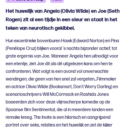
Het huwelijk van Angela (Olivia Wilde) en Joe (Seth
Rogen) zit al een tijdje in een sleur en staat in het
teken van neurotisch gekibbel.
Hun excentrieke bovenburen Hawk (Edward Norton) en Pina
(Penélope Cruz) blijken vooral ‘s nachts bijzonder actief, tot
grote ergernis van Joe. Wanneer Angela hen uitnodigt voor
een etentje, ziet Joe dit als dé uitgelezen kans om hen te
confronteren. Wat volgt is een avond vol onverwachte
wendingen, die geen van hen snel zal vergeten…Filmmaker
en actrice Olivia Wilde (Booksmart, Don’t Worry Darling) en
scenarioschrijvers Will McCormack en Rashida Jones
baseerden zich voor deze vlijmscherpe komedie op de
Spaanse film Sentimental, die al in meerdere landen een
remake kreeg. The Invite is een hilarisch en aangrijpend
portret over seks, relaties en het huwelijk en zet de kijker