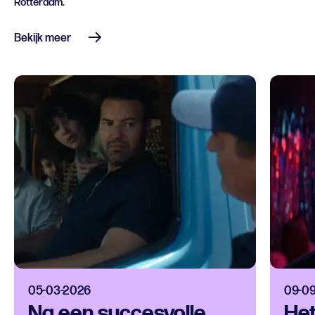
Rotterdam.
Bekijk meer
05-03-2026
09-0
Na een succesvolle
Het