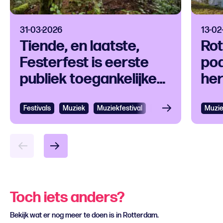
31-03-2026
13-02
Tiende, en laatste,
Ro
Festerfest is eerste
po
publiek toegankelijke
her
try-out in Baroeg
aa
Festivals
Muziek
Muziekfestival
Pop en Rock
Muzi
Toch iets anders?
Bekijk wat er nog meer te doen is in Rotterdam.