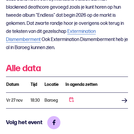
blackened deathcore gevoegd zoals je kunt horen op hun
tweede album “Endless” dat begin 2026 op de markt is
gekomen. Dat zwarte randje hoor je overigens ook terug in
de teksten van dit gezelschap
Extermination
Dismemberment
Ook Extermination Dismemberment heb je
al in Baroeg kunnen zien.
Alle data
Datum
Tijd
Locatie
In agenda zetten
Vr 27 nov
18:30
Baroeg
Koop tickets
Volg het event