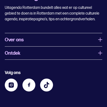
Uitagenda Rotterdam bundelt alles wat er op cultureel
gebied te doen is in Rotterdam met een complete culturele
agenda, inspiratiepagina’s, tips en achtergrondverhalen.
Over ons
Ontdek
Wat is Uitagenda Rotterdam
Evenement aanmelden
Festivals
Nachtagenda
Volg ons
Contact
Kids
Eten en drinken
Zakelijk
Blijf op de hoogte