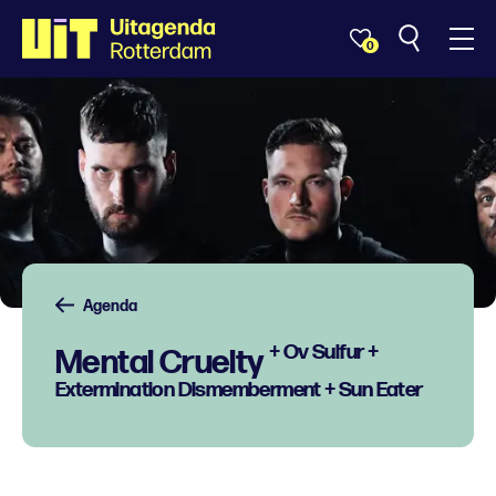
0
Agenda
+ Ov Sulfur +
Mental Cruelty
Extermination Dismemberment + Sun Eater