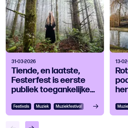
31-03-2026
13-02
Tiende, en laatste,
Ro
Festerfest is eerste
po
publiek toegankelijke
her
try-out in Baroeg
aa
Festivals
Muziek
Muziekfestival
Pop en Rock
Muzi