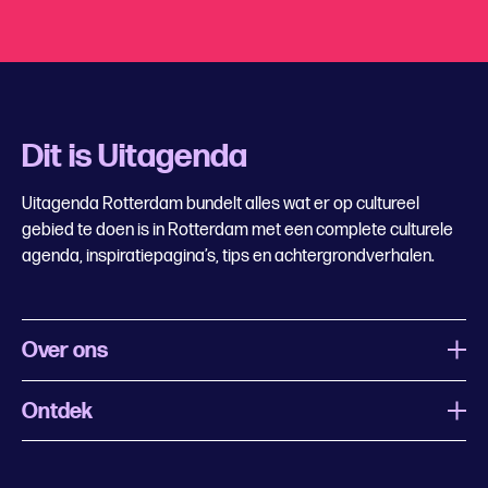
Dit is Uitagenda
Uitagenda Rotterdam bundelt alles wat er op cultureel
gebied te doen is in Rotterdam met een complete culturele
agenda, inspiratiepagina’s, tips en achtergrondverhalen.
Over ons
Ontdek
Wat is Uitagenda Rotterdam
Evenement aanmelden
Festivals
Nachtagenda