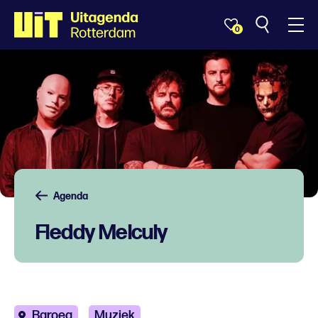
0
Agenda
Fleddy Melculy
Baroeg
Muziek