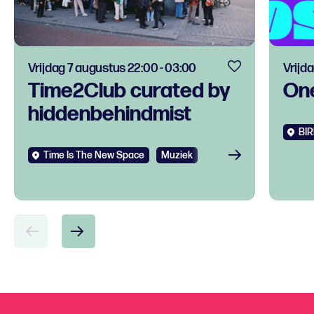
Vrijdag 7 augustus 22:00 - 03:00
Vrijd
Time2Club curated by
One
hiddenbehindmist
BIR
Time Is The New Space
Muziek