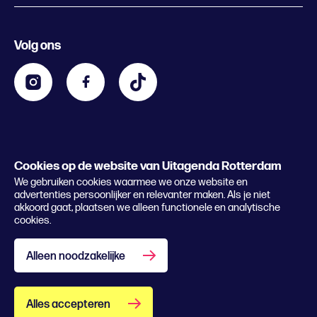
Evenement aanmelden
Festivals
Nachtagenda
Volg ons
Contact
Kids
Eten en drinken
Zakelijk
Blijf op de hoogte
Privacy statement & cookies
Word nu abonnee
Cookies op de website van Uitagenda Rotterdam
© 2026 Rotterdam Festivals
We gebruiken cookies waarmee we onze website en
Lees het magazine
advertenties persoonlijker en relevanter maken. Als je niet
akkoord gaat, plaatsen we alleen functionele en analytische
cookies.
Alleen noodzakelijke
Alles accepteren