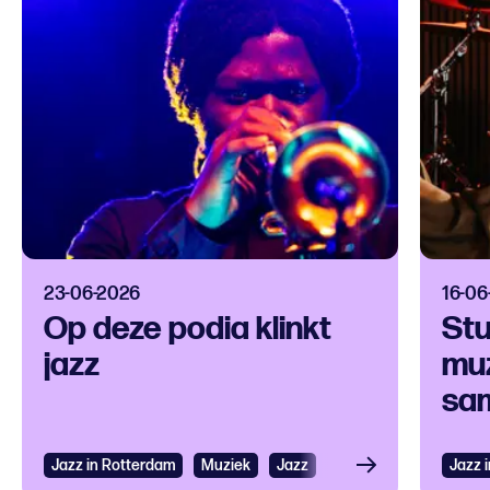
23-06-2026
16-06
Op deze podia klinkt
Stu
jazz
muz
sam
Jazz in Rotterdam
Bekijken
Muziek
Jazz
Jazz 
Bek