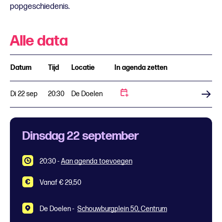
popgeschiedenis.
Alle data
Datum
Tijd
Locatie
In agenda zetten
Di 22 sep
20:30
De Doelen
Koop tickets
Dinsdag 22 september
20:30
-
Aan agenda toevoegen
Vanaf € 29,50
De Doelen -
Schouwburgplein 50, Centrum