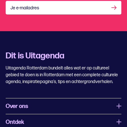
Je e-mailadres
Dit is Uitagenda
Uitagenda Rotterdam bundelt alles wat er op cultureel
gebied te doen is in Rotterdam met een complete culturele
agenda, inspiratiepagina’s, tips en achtergrondverhalen.
Over ons
Ontdek
Wat is Uitagenda Rotterdam