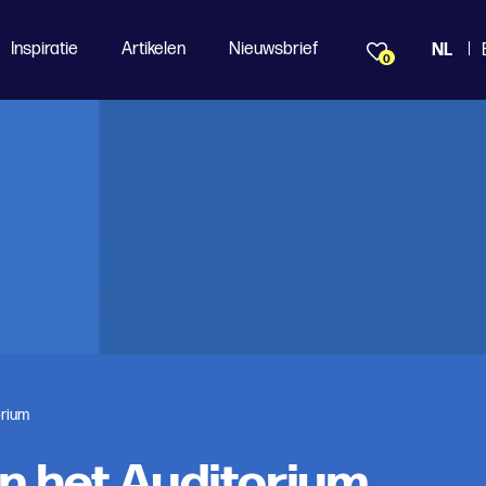
Inspiratie
Artikelen
Nieuwsbrief
NL
0
orium
n het Auditorium