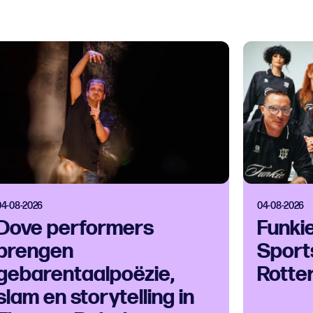
04-08-2026
04-08-2026
Dove performers
Funki
brengen
Sport
gebarentaalpoëzie,
Rotte
slam en storytelling in