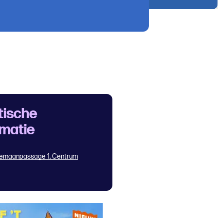
tische
rmatie
emaanpassage 1, Centrum