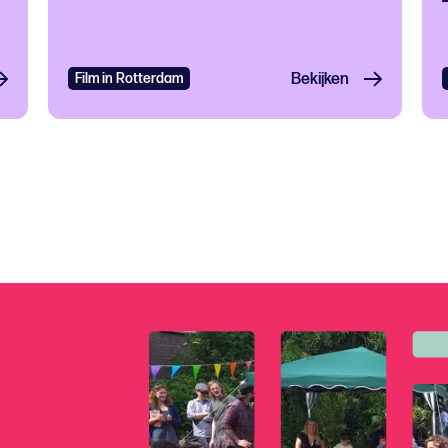
tival
Grootstedelijk evenement
Film in Rotterdam
Open dag
Bekijken