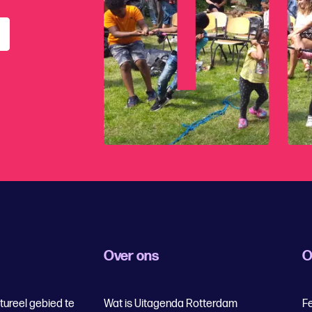
Over ons
O
tureel gebied te
Wat is Uitagenda Rotterdam
Fe