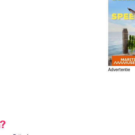
Advertentie
n?