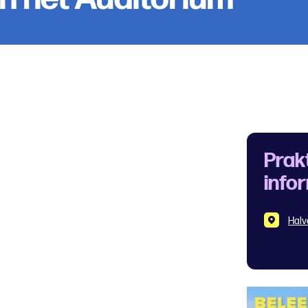
Prak
info
Halv