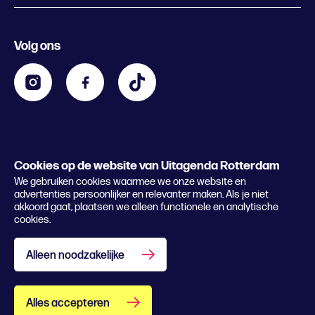
Evenement aanmelden
Festivals
Nachtagenda
Volg ons
Contact
Kids
Eten en drinken
Zakelijk
Blijf op de hoogte
Privacy statement & cookies
Word nu abonnee
Cookies op de website van Uitagenda Rotterdam
© 2026 Rotterdam Festivals
We gebruiken cookies waarmee we onze website en
Lees het magazine
advertenties persoonlijker en relevanter maken. Als je niet
akkoord gaat, plaatsen we alleen functionele en analytische
cookies.
Alleen noodzakelijke
Alles accepteren