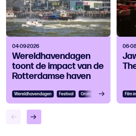
04-09-2026
06-0
Wereldhavendagen
Jaw
toont de impact van de
The
Rotterdamse haven
Wereldhavendagen
Bekijken
Festival
Gratis
Festival
Grootst
Film 
Bek