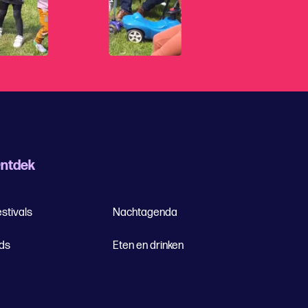
ntdek
stivals
Nachtagenda
ids
Eten en drinken