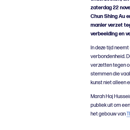
zaterdag 22 nov
Chun Shing Au e
manier verzet te
verbeelding en ve
In deze tijd neem
verbondenheid. D
verzetten tegen o
stemmen die vaak 
kunst niet alleen 
Marah Haj Hussein
publiek uit om ee
het gebouw van
T