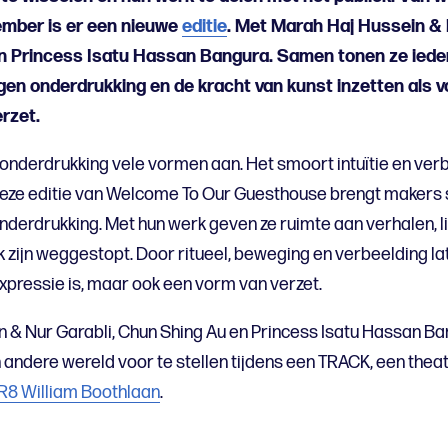
ember is er een nieuwe
editie
. Met Marah Haj Hussein & 
n Princess Isatu Hassan Bangura. Samen tonen ze ieder
gen onderdrukking en de kracht van kunst inzetten als 
rzet.
t onderdrukking vele vormen aan. Het smoort intuïtie en ver
eze editie van Welcome To Our Guesthouse brengt makers 
nderdrukking. Met hun werk geven ze ruimte aan verhalen, 
zijn weggestopt. Door ritueel, beweging en verbeelding lat
expressie is, maar ook een vorm van verzet.
 & Nur Garabli, Chun Shing Au en Princess Isatu Hassan Ba
n andere wereld voor te stellen tijdens een TRACK, een thea
R8 William Boothlaan
.