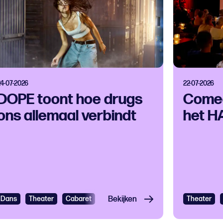
24-07-2026
22-07-2026
DOPE toont hoe drugs
Comed
ons allemaal verbindt
het 
Dans
Theater
Cabaret
Bekijken
Theater