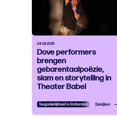
04-08-2026
Dove performers
brengen
gebarentaalpoëzie,
slam en storytelling in
Theater Babel
Toegankelijkheid in Rotterdam
Theater
Bekijken
T