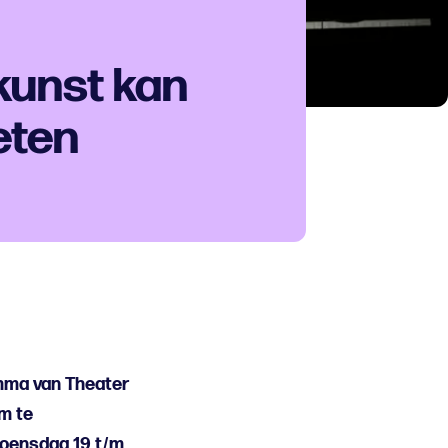
kunst kan
eten
amma van Theater
m te
 woensdag 19 t/m