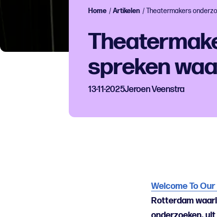
Home
/
Artikelen
/
Theatermakers onderzoe
Theatermake
spreken waa
13-11-2025
Jeroen Veenstra
Welcome To Our
Rotterdam waarin
onderzoeken, uit