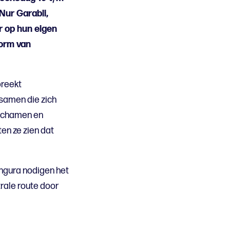
Nur Garabli,
 op hun eigen
vorm van
breekt
samen die zich
lichamen en
en ze zien dat
ngura nodigen het
trale route door