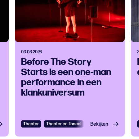
03-08-2026
Before The Story
Starts is een one-man
performance in een
klankuniversum
heater
Theater
Theater en Toneel
Bekijken