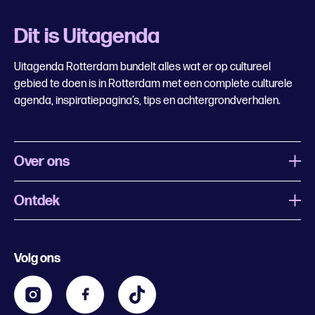
Dit is Uitagenda
Uitagenda Rotterdam bundelt alles wat er op cultureel
gebied te doen is in Rotterdam met een complete culturele
agenda, inspiratiepagina’s, tips en achtergrondverhalen.
Over ons
Ontdek
Wat is Uitagenda Rotterdam
Evenement aanmelden
Festivals
Nachtagenda
Volg ons
Contact
Kids
Eten en drinken
Zakelijk