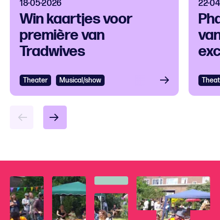
18-05-2026
22-04
Win kaartjes voor
Pha
première van
van
Tradwives
exc
Nie
Theater
Bekijken
Musical/show
Theat
Bek