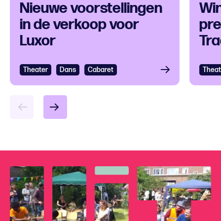
Nieuwe voorstellingen
Win
in de verkoop voor
pre
Luxor
Tr
Theater
Dans
Cabaret
Theat