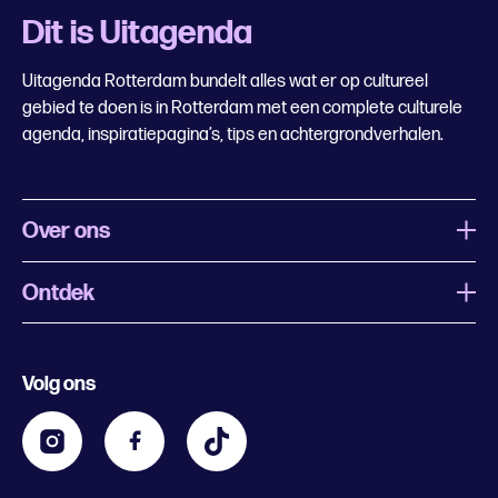
Dit is Uitagenda
Uitagenda Rotterdam bundelt alles wat er op cultureel
gebied te doen is in Rotterdam met een complete culturele
agenda, inspiratiepagina’s, tips en achtergrondverhalen.
Over ons
Ontdek
Wat is Uitagenda Rotterdam
Evenement aanmelden
Festivals
Nachtagenda
Volg ons
Contact
Kids
Eten en drinken
Zakelijk