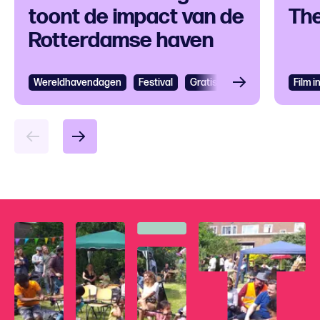
toont de impact van de
The
Rotterdamse haven
Wereldhavendagen
Bekijken
Festival
Gratis
Festival
Grootst
Film 
Bek