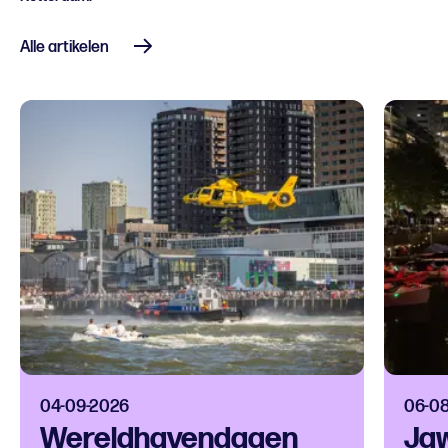
Alle artikelen
04-09-2026
06-0
Wereldhavendagen
Jaw