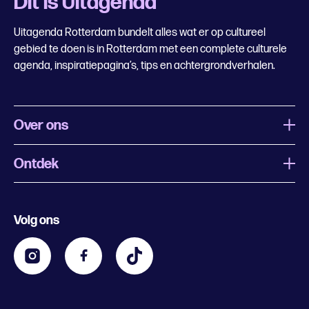
Dit is Uitagenda
Uitagenda Rotterdam bundelt alles wat er op cultureel
gebied te doen is in Rotterdam met een complete culturele
agenda, inspiratiepagina’s, tips en achtergrondverhalen.
Over ons
Ontdek
Wat is Uitagenda Rotterdam
Evenement aanmelden
Festivals
Nachtagenda
Volg ons
Contact
Kids
Eten en drinken
Zakelijk
Blijf op de hoogte