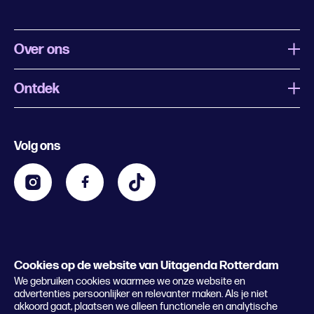
Over ons
Ontdek
Wat is Uitagenda Rotterdam
Evenement aanmelden
Festivals
Nachtagenda
Volg ons
Contact
Kids
Eten en drinken
Zakelijk
Blijf op de hoogte
Privacy statement & cookies
Word nu abonnee
Cookies op de website van Uitagenda Rotterdam
© 2026 Rotterdam Festivals
We gebruiken cookies waarmee we onze website en
Lees het magazine
advertenties persoonlijker en relevanter maken. Als je niet
akkoord gaat, plaatsen we alleen functionele en analytische