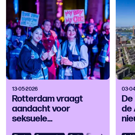
13-05-2026
03-0
Rotterdam vraagt
De 
aandacht voor
de 
seksuele
nie
straatintimidatie
bef