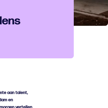
dens
mte aan talent,
rdam en
morgen vertellen