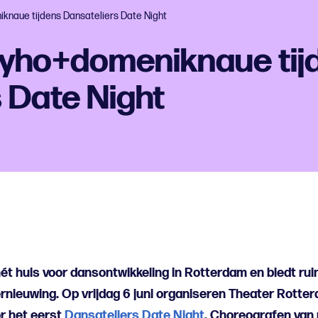
knaue tijdens Dansateliers Date Night
eyho+domeniknaue tij
 Date Night
hét huis voor dansontwikkeling in Rotterdam en biedt rui
rnieuwing. Op vrijdag 6 juni organiseren Theater Rotte
r het eerst
Dansateliers Date Night
. Choreografen van 