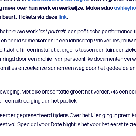
ng meer over hun werk en werkwijze. Makersduo
ashleyh
e beurt. Tickets via deze
link
.
 het nieuwe werk
last portrait,
een poëtische performance-in
ns en beeld samenkomen in een landschap van verlies, rouw e
 zich af in een installatie, ergens tussen een tuin, een zie
mringd door een archief van persoonlijke documenten verw
families en zoeken ze samen een weg door het gedeelde en
 beweging. Met elke presentatie groeit het verder. Als een o
n een uitnodiging aan het publiek.
eerder gepresenteerd tijdens Over het IJ en ging in premiè
stival. Speciaal voor Date Night is het voor het eerst te zi