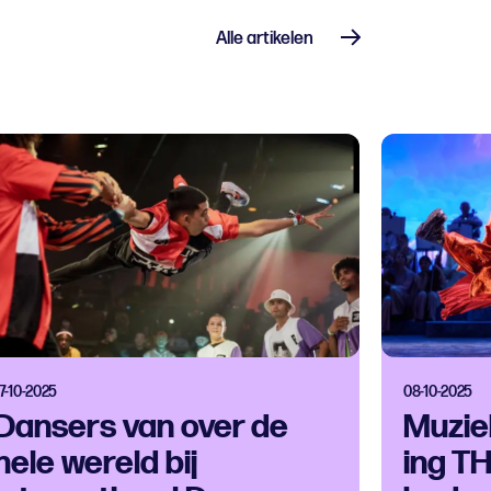
Alle artikelen
7-10-2025
08-10-2025
Dansers van over de
Muzie
hele wereld bij
ing T