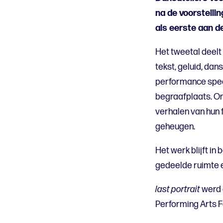
na de voorstelli
als eerste aan d
Het tweetal deelt
tekst, geluid, da
performance speelt
begraafplaats. O
verhalen van hun 
geheugen.
Het werk blijft in
gedeelde ruimte e
last portrait
werd 
Performing Arts Fe