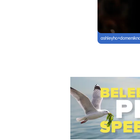
ashleyho+domeniknau