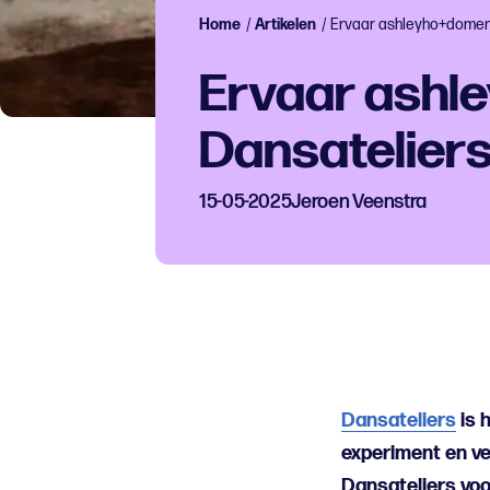
Home
/
Artikelen
/
Ervaar ashleyho+domeni
Ervaar ashl
Dansateliers
15-05-2025
Jeroen Veenstra
Dansateliers
is 
experiment en ve
Dansateliers voo