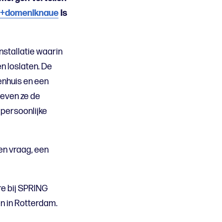
o+domeniknaue
is
stallatie waarin
n loslaten. De
kenhuis en een
even ze de
 persoonlijke
pen vraag, een
re bij SPRING
en in Rotterdam.