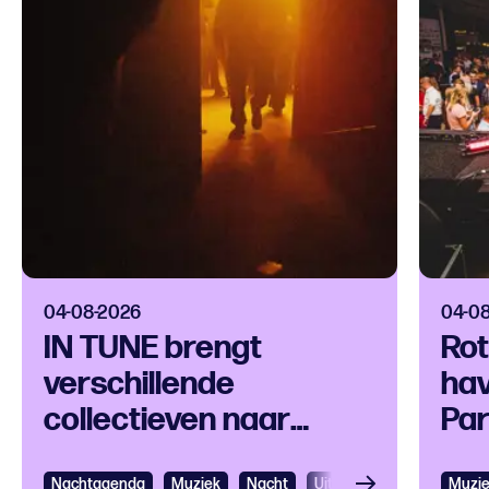
04-08-2026
04-0
IN TUNE brengt
Ro
verschillende
hav
collectieven naar
Par
Export
ter
Nachtagenda
Bekijken
Muziek
Nacht
Uitgaan
Dance
Muzi
Bek
Ho