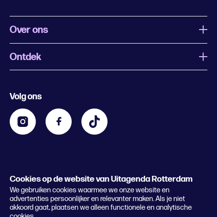
Over ons
Ontdek
Wat is Uitagenda Rotterdam
Evenement aanmelden
Festivals
Nachtagenda
Volg ons
Contact
Kids
Eten en drinken
Zakelijk
Blijf op de hoogte
Privacy statement & cookies
Word nu abonnee
Cookies op de website van Uitagenda Rotterdam
© 2026 Rotterdam Festivals
We gebruiken cookies waarmee we onze website en
Lees het magazine
advertenties persoonlijker en relevanter maken. Als je niet
akkoord gaat, plaatsen we alleen functionele en analytische
cookies.