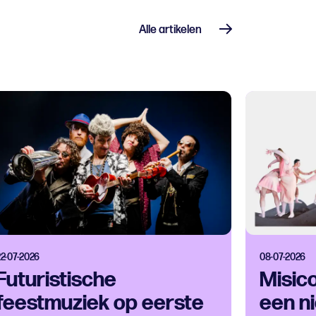
Alle artikelen
22-07-2026
08-07-2026
Futuristische
Misic
feestmuziek op eerste
een ni