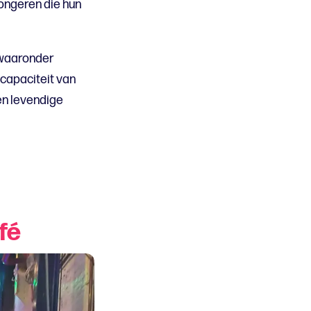
jongeren die hun
 waaronder
capaciteit van
en levendige
fé