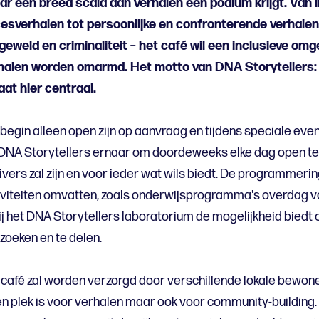
ar een breed scala aan verhalen een podium krijgt. Van 
esverhalen tot persoonlijke en confronterende verhale
 geweld en criminaliteit – het café wil een inclusieve om
rhalen worden omarmd.
Het motto van DNA Storytellers: 
at hier centraal.
t begin alleen open zijn op aanvraag en tijdens speciale ev
DNA Storytellers ernaar om doordeweeks elke dag open te z
ers zal zijn en voor ieder wat wils biedt. De programmering
iviteiten omvatten, zoals onderwijsprogramma's overdag v
j het DNA Storytellers laboratorium de mogelijkheid biedt 
zoeken en te delen.
t café zal worden verzorgd door verschillende lokale bewon
een plek is voor verhalen maar ook voor community-building. 