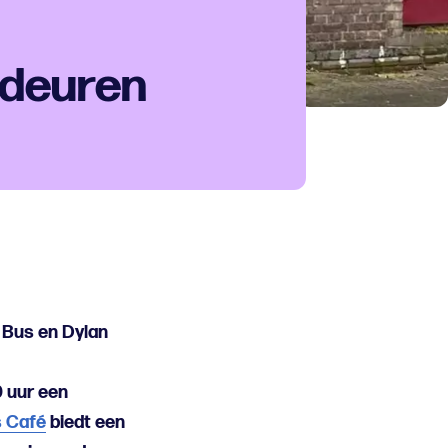
 deuren
 Bus en Dylan
0 uur een
s Café
biedt een