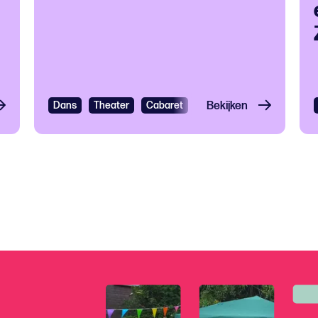
Muziekfestival
Dans
Pop en Rock
Theater
Cabaret
Bekijken