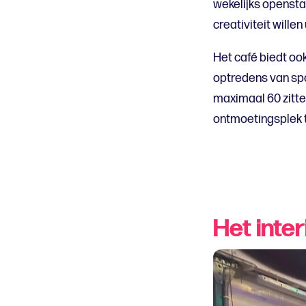
wekelijks opensta
creativiteit wille
Het café biedt o
optredens van spo
maximaal 60 zitte
ontmoetingsplek 
Het inte