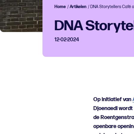
Home
/
Artikelen
/
DNA Storytellers Café 
DNA Storytel
12-02-2024
Op initiatief van
Djoenaedi wordt 
de Roentgenstraa
openbare opening