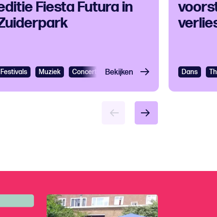
editie Fiesta Futura in
voorst
Zuiderpark
verlie
Festivals
Muziek
Concertagenda
Bekijken
Cultureel festival
Dans
Caribb
Th