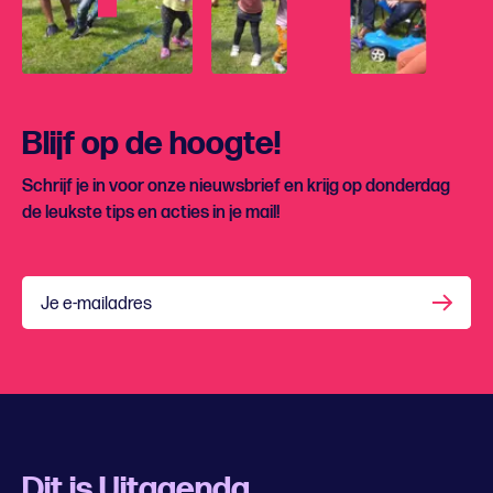
Blijf op de hoogte!
Schrijf je in voor onze nieuwsbrief en krijg op donderdag
de leukste tips en acties in je mail!
Je e-mailadres
Dit is Uitagenda