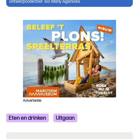
ontwerpcollectief Too Many Agencies
Advertentie
Eten en drinken
Uitgaan