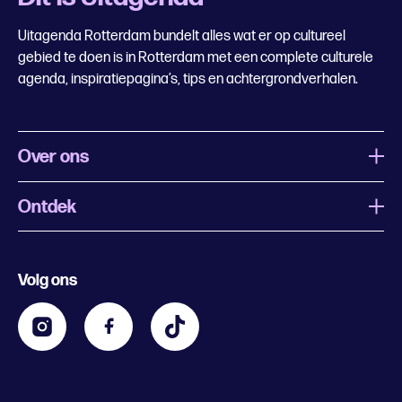
Uitagenda Rotterdam bundelt alles wat er op cultureel
gebied te doen is in Rotterdam met een complete culturele
agenda, inspiratiepagina’s, tips en achtergrondverhalen.
Over ons
Ontdek
Wat is Uitagenda Rotterdam
Evenement aanmelden
Festivals
Nachtagenda
Volg ons
Contact
Kids
Eten en drinken
Zakelijk
Blijf op de hoogte