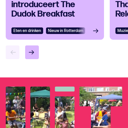
introduceert The
Tha
Dudok Breakfast
Rel
Eten en drinken
Bekijken
Nieuw in Rotterdam
Muzi
Bek