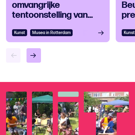
omvangrijke
Be
tentoonstelling van
pre
Paul Signac en
van
tijdgenoten
Mar
Kunst
Bekijken
Musea in Rotterdam
Kunst
Bek