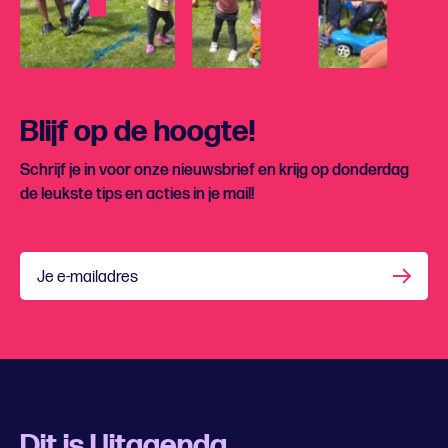
Blijf op de hoogte!
Schrijf je in voor onze nieuwsbrief en krijg op donderdag
de leukste tips en acties in je mail!
Je e-mailadres
Dit is Uitagenda