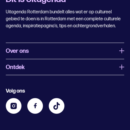
Uitagenda Rotterdam bundelt alles wat er op cultureel
gebied te doen is in Rotterdam met een complete culturele
agenda, inspiratiepagina’s, tips en achtergrondverhalen.
Over ons
Ontdek
Wat is Uitagenda Rotterdam
Evenement aanmelden
Festivals
Nachtagenda
Volg ons
Contact
Kids
Eten en drinken
Zakelijk
Blijf op de hoogte