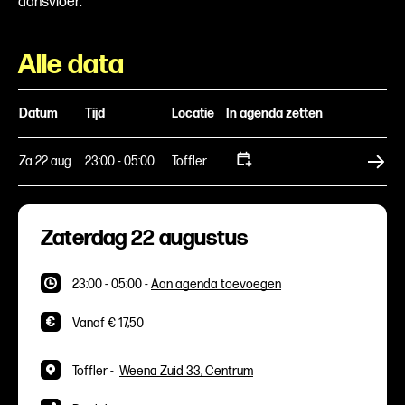
dansvloer.
Alle data
Datum
Tijd
Locatie
In agenda zetten
Za 22 aug
23:00 - 05:00
Toffler
Koop tickets
Zaterdag 22 augustus
23:00 - 05:00
-
Aan agenda toevoegen
Vanaf € 17,50
Toffler -
Weena Zuid 33, Centrum