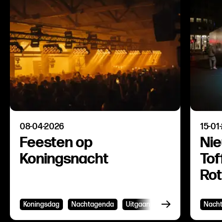
08-04-2026
15-01
Feesten op
Nie
Koningsnacht
Tof
Ro
on
Koningsdag
Nachtagenda
Uitgaan
Dancefestival
Nach
D