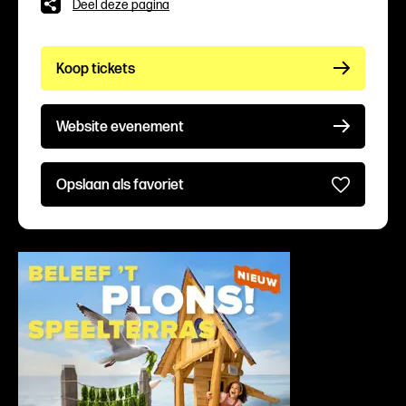
Deel deze pagina
Koop tickets
Website evenement
Opslaan als favoriet