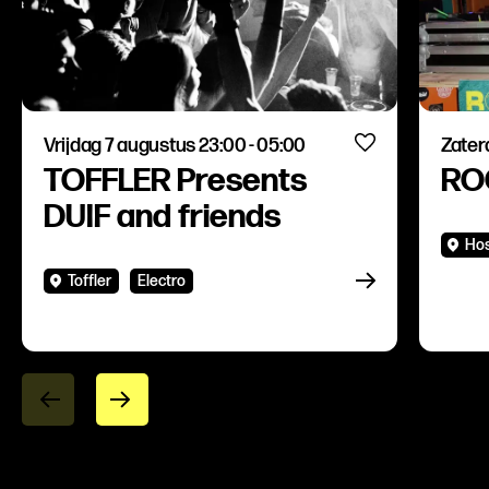
Vrijdag 7 augustus 23:00 - 05:00
Zater
TOFFLER Presents
RO
DUIF and friends
Ho
Toffler
Electro