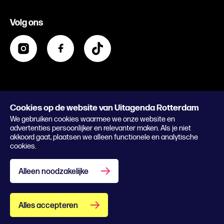
Evenement aanmelden
Festivals
Nachtagenda
Volg ons
Contact
Kids
Eten en drinken
Zakelijk
Blijf op de hoogte
Privacy statement & cookies
Word nu abonnee
Cookies op de website van Uitagenda Rotterdam
© 2026 Rotterdam Festivals
We gebruiken cookies waarmee we onze website en
Lees het magazine
advertenties persoonlijker en relevanter maken. Als je niet
akkoord gaat, plaatsen we alleen functionele en analytische
cookies.
Alleen noodzakelijke
Alles accepteren