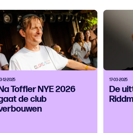
3-12-2025
17-03-2025
Na Toffler NYE 2026
De uit
gaat de club
Ridd
verbouwen