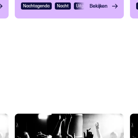
ncefestival
Nachtagenda
Dance
Nacht
Uitgaan
Bekijken