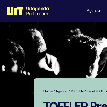
Agenda
Home
/
Agenda
/
TOFFLER Presents DUIF a
TOFFLER Pre