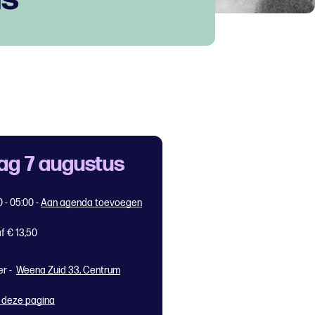
dag 7 augustus
0 - 05:00
-
Aan agenda toevoegen
f € 13,50
er -
Weena Zuid 33, Centrum
 deze pagina