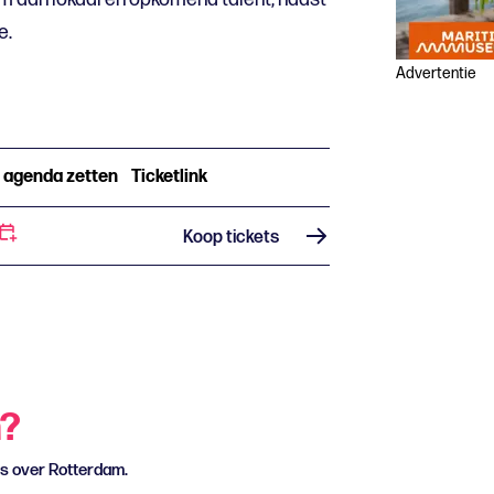
e.
Advertentie
n agenda zetten
Ticketlink
Koop tickets
n?
ws over Rotterdam.