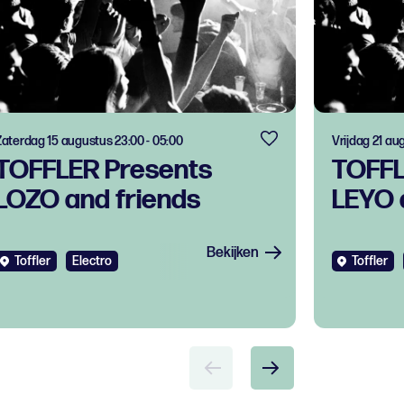
Zaterdag 15 augustus 23:00 - 05:00
Vrijdag 21 au
TOFFLER Presents
TOFFL
LOZO and friends
LEYO 
Bekijken
Toffler
Electro
Toffler