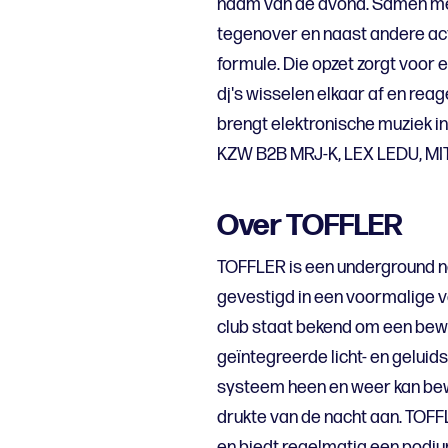
naam van de avond. Samen met
tegenover en naast andere ac
formule. Die opzet zorgt voor 
dj's wisselen elkaar af en rea
brengt elektronische muziek i
KZW B2B MRJ-K, LEX LEDU, MIT
Over TOFFLER
TOFFLER is een underground n
gevestigd in een voormalige 
club staat bekend om een be
geïntegreerde licht- en geluids
systeem heen en weer kan bew
drukte van de nacht aan. TOFFL
en biedt regelmatig een podiu