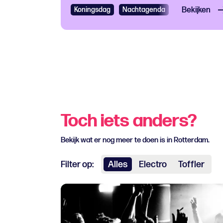
Koningsdag
Nachtagenda
Uitgaan
Bekijken
Da
Toch iets anders?
Bekijk wat er nog meer te doen is in Rotterdam.
Filter op:
Alles
Electro
Toffler