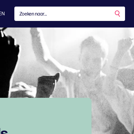
EN
ds