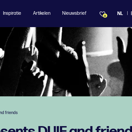
Inspiratie
Artikelen
Nieuwsbrief
NL
0
nd friends
sents DUIF and frien