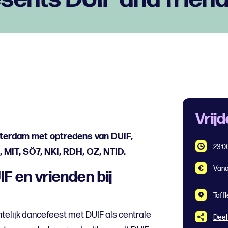
Vrij
terdam met optredens van DUIF,
23:0
MIT, SÖ7, NKI, RDH, OZ, NTID.
Vana
F en vrienden bij
Toffl
elijk dancefeest met DUIF als centrale
Deel