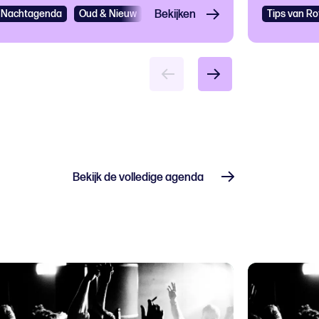
Nachtagenda
Oud & Nieuw
Nacht
Bekijken
Dance
Tips van R
Bekijk de volledige agenda