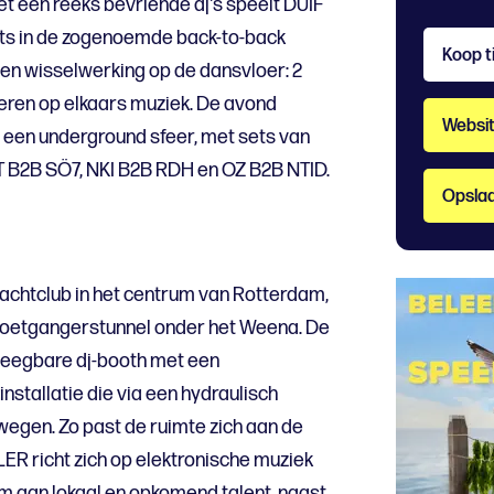
 een reeks bevriende dj's speelt DUIF
ts in de zogenoemde back-to-back
Koop t
een wisselwerking op de dansvloer: 2
geren op elkaars muziek. De avond
Websi
n een underground sfeer, met sets van
 B2B SÖ7, NKI B2B RDH en OZ B2B NTID.
Opslaa
achtclub in het centrum van Rotterdam,
voetgangerstunnel onder het Weena. De
weegbare dj-booth met een
installatie die via een hydraulisch
egen. Zo past de ruimte zich aan de
ER richt zich op elektronische muziek
m aan lokaal en opkomend talent, naast