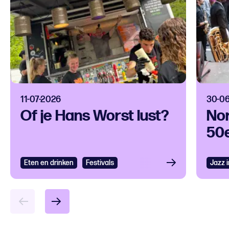
11-07-2026
30-0
Of je Hans Worst lust?
Nor
50e
Eten en drinken
Bekijken
Festivals
Jazz 
Bek