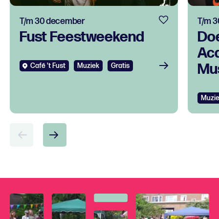
T/m 30 december
T/m 3
Fust Feestweekend
Do
Ac
Mus
Café 't Fust
Muziek
Gratis
Bekijken
tal
Bek
ont
Muzi
voo