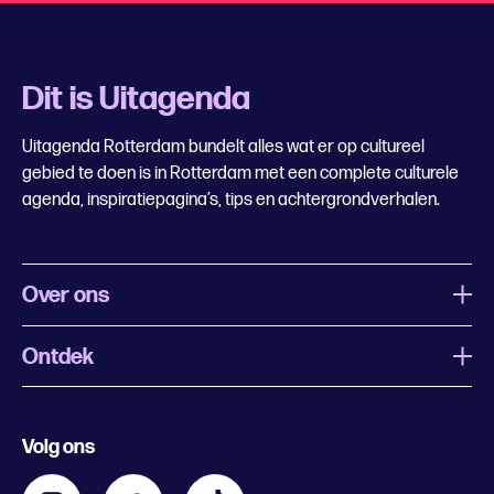
Dit is Uitagenda
Uitagenda Rotterdam bundelt alles wat er op cultureel
gebied te doen is in Rotterdam met een complete culturele
agenda, inspiratiepagina’s, tips en achtergrondverhalen.
Over ons
Ontdek
Wat is Uitagenda Rotterdam
Evenement aanmelden
Festivals
Nachtagenda
Volg ons
Contact
Kids
Eten en drinken