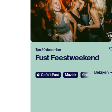
T/m 30 december
Fust Feestweekend
Bekijken
Café 't Fust
Muziek
Gratis