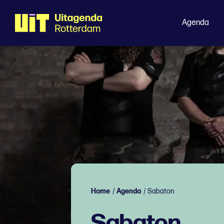
Agenda
Home
/
Agenda
/
Sabaton
Sabaton