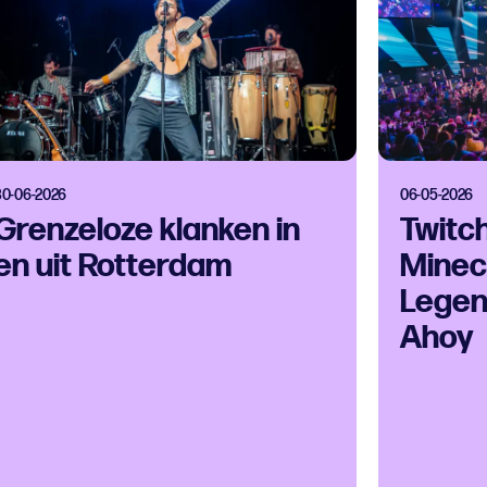
30-06-2026
06-05-2026
Grenzeloze klanken in
Twitc
en uit Rotterdam
Minec
Legen
Ahoy