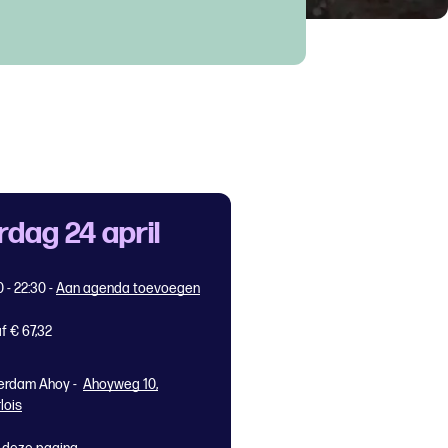
rdag 24 april
0 - 22:30
-
Aan agenda toevoegen
f € 67,32
erdam Ahoy -
Ahoyweg 10,
lois