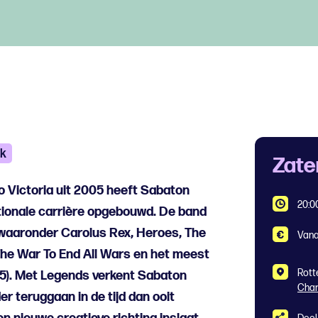
k
Zate
 Victoria uit 2005 heeft Sabaton
20:0
tionale carrière opgebouwd. De band
, waaronder Carolus Rex, Heroes, The
Vana
The War To End All Wars en het meest
Rott
5). Met Legends verkent Sabaton
Char
er teruggaan in de tijd dan ooit