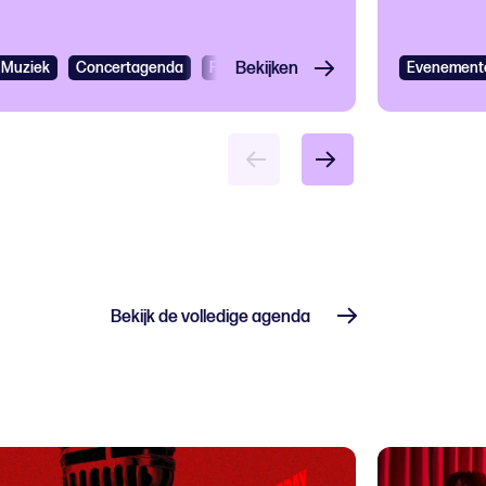
l
Muziek
Jazz
Concertagenda
Muziekfestival
Festivals
Bekijken
Cultureel festival
Evenement
Caribb
Bekijk de volledige agenda