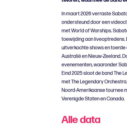
tevoren, waarmee de band een
In maart 2026 verraste Sabato
ondersteund door een videocl
met World of Warships. Sabat
toewijding aan liveoptredens.
uitverkochte shows en toerde 
Australië en Nieuw-Zeeland. 
evenementen, waaronder Saba
Eind 2025 sloot de band The L
met The Legendary Orchestra.
Noord-Amerikaanse tournee m
Verenigde Staten en Canada.
Alle data