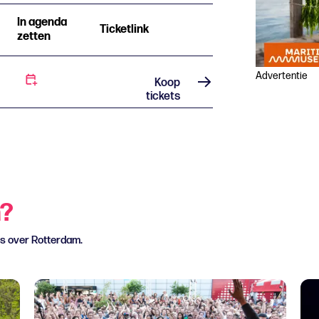
In agenda
Ticketlink
zetten
Advertentie
Koop
tickets
n?
ws over Rotterdam.