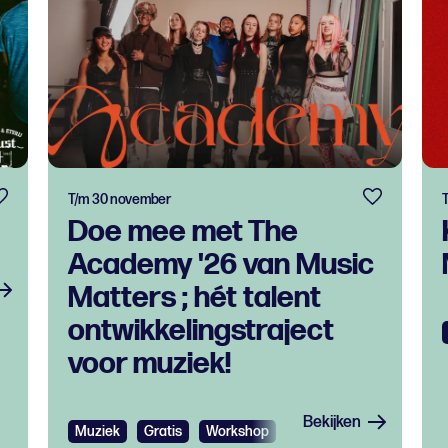
T/m 30 november
Doe mee met The
Academy '26 van Music
Matters ; hét talent
ontwikkelingstraject
voor muziek!
Bekijken
Muziek
Gratis
Workshop