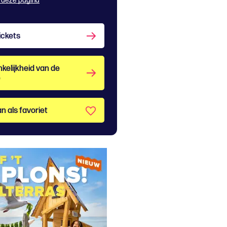
 deze pagina
ickets
kelijkheid van de
e
n als favoriet