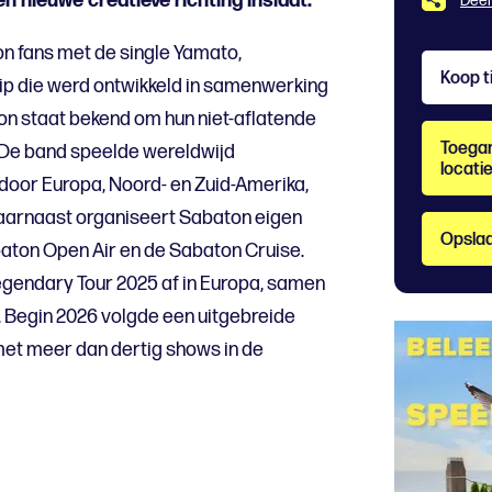
 nieuwe creatieve richting inslaat.
Deel
n fans met de single Yamato,
Koop t
ip die werd ontwikkeld in samenwerking
on staat bekend om hun niet-aflatende
Toegan
 De band speelde wereldwijd
locati
door Europa, Noord- en Zuid-Amerika,
Daarnaast organiseert Sabaton eigen
Opslaa
ton Open Air en de Sabaton Cruise.
egendary Tour 2025 af in Europa, samen
 Begin 2026 volgde een uitgebreide
et meer dan dertig shows in de