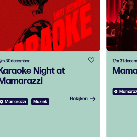
T/m 30 december
T/m 31 decem
Karaoke Night at
Mamar
Mamarazzi
Mamaraz
Bekijken
Mamarazzi
Muziek