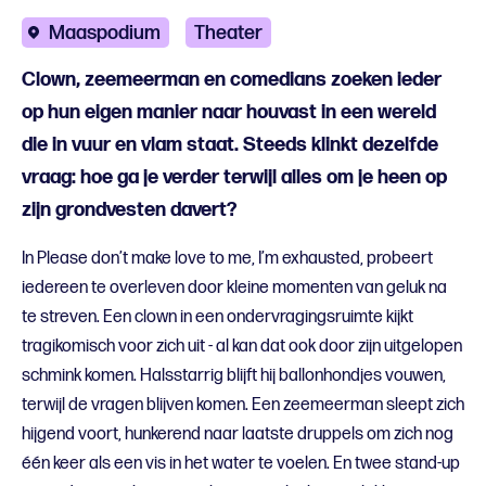
Maaspodium
Theater
Clown, zeemeerman en comedians zoeken ieder
op hun eigen manier naar houvast in een wereld
die in vuur en vlam staat. Steeds klinkt dezelfde
vraag: hoe ga je verder terwijl alles om je heen op
zijn grondvesten davert?
In Please don’t make love to me, I’m exhausted, probeert
iedereen te overleven door kleine momenten van geluk na
te streven. Een clown in een ondervragingsruimte kijkt
tragikomisch voor zich uit - al kan dat ook door zijn uitgelopen
schmink komen. Halsstarrig blijft hij ballonhondjes vouwen,
terwijl de vragen blijven komen. Een zeemeerman sleept zich
hijgend voort, hunkerend naar laatste druppels om zich nog
één keer als een vis in het water te voelen. En twee stand-up