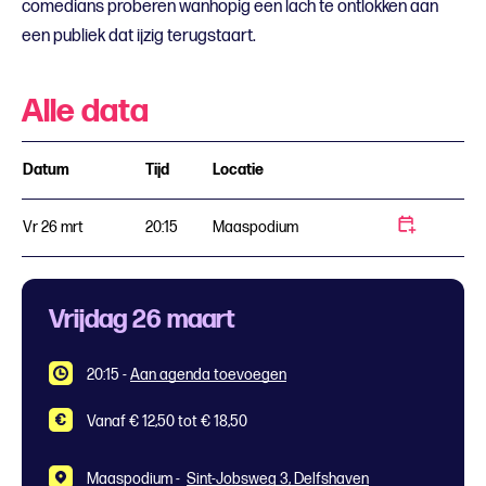
comedians proberen wanhopig een lach te ontlokken aan
een publiek dat ijzig terugstaart.
Alle data
Datum
Tijd
Locatie
Vr 26 mrt
20:15
Maaspodium
Vrijdag 26 maart
20:15
-
Aan agenda toevoegen
Vanaf € 12,50 tot € 18,50
Maaspodium -
Sint-Jobsweg 3, Delfshaven