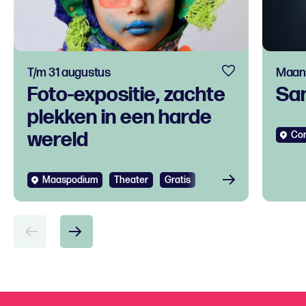
T/m 31 augustus
Maand
Foto-expositie, zachte
Sa
plekken in een harde
wereld
Co
Maaspodium
Theater
Gratis