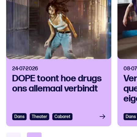
24-07-2026
08-07
DOPE toont hoe drugs
Ver
ons allemaal verbindt
que
eig
Dans
Bekijken
Theater
Cabaret
Dans
Bek