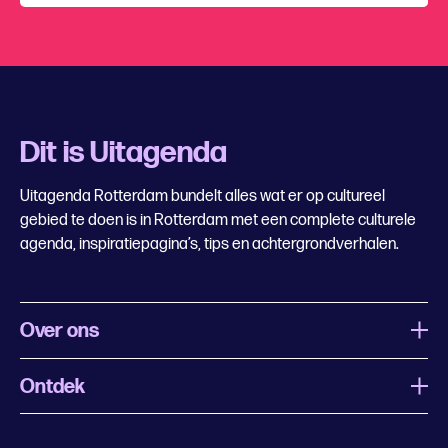
Dit is Uitagenda
Uitagenda Rotterdam bundelt alles wat er op cultureel
gebied te doen is in Rotterdam met een complete culturele
agenda, inspiratiepagina’s, tips en achtergrondverhalen.
Over ons
Ontdek
Wat is Uitagenda Rotterdam
Evenement aanmelden
Festivals
Nachtagenda