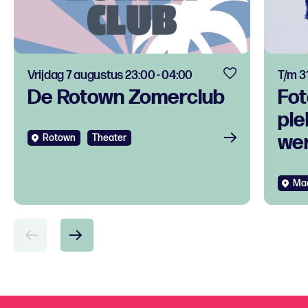
Vrijdag 7 augustus 23:00 - 04:00
T/m 3
De Rotown Zomerclub
Fot
ple
we
Rotown
Theater
Ma