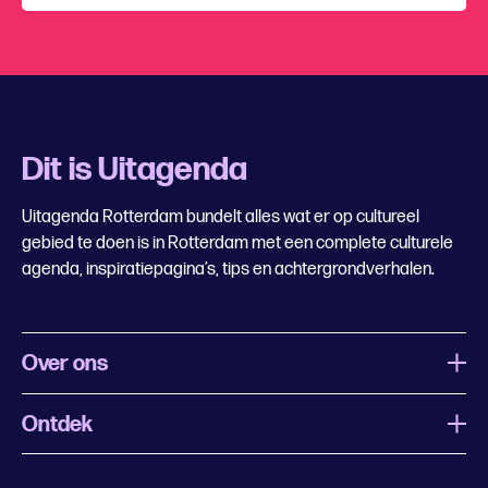
Dit is Uitagenda
Uitagenda Rotterdam bundelt alles wat er op cultureel
gebied te doen is in Rotterdam met een complete culturele
agenda, inspiratiepagina’s, tips en achtergrondverhalen.
Over ons
Ontdek
Wat is Uitagenda Rotterdam
Evenement aanmelden
Festivals
Nachtagenda