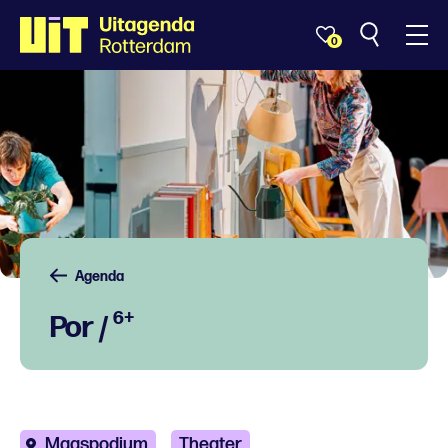
0
Agenda
6+
Por /
Maaspodium
Theater