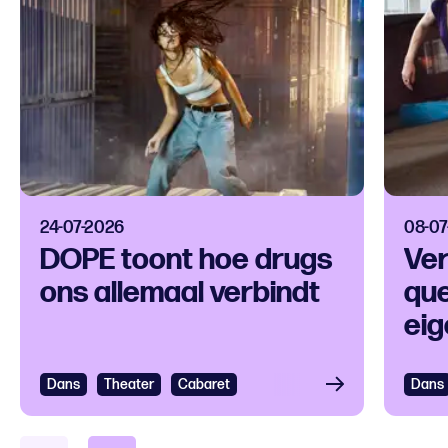
24-07-2026
08-07
DOPE toont hoe drugs
Ver
ons allemaal verbindt
que
eig
Dans
Bekijken
Theater
Cabaret
Dans
Bek